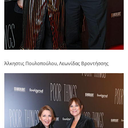
Άλκηστις Πουλοπούλου, Λεωνίδας Βροντήσσης