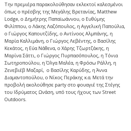
Την πρεμιέρα παρακολούθησαν εκλεκτοί καλεσμένοι
όπως o πρέσβης της Μεγάλης Βρετανίας, Matthew
Lodge, ο Δημήτρης Παπαϊωάννου, o Ευθύμης
Φιλίππου, ο Λάκης Λαζόπουλος, η Αγγελική Παπούλια,
ο Γιώργος Καπουτζίδης, ο Αντίνοος Αλμπάνης, η
Μαρία Καλλιμάνη, ο Γιώργος Λεβέντης, ο Βασίλης
Κεκάτος, η Εύα Νάθενα, ο Χάρης Τζωρτζάκης, η
Μαρίνα Σάττι, ο Γιώργος Πυρπασόπουλος, η Τόνια
Σωτηροπούλου, η Όλγα Μαλέα, η Φρόσω Ράλλη, η
Ζενεβιέβ Μαζαρί, ο Βασίλης Καρύδης, η Άννα
Διαμαντοπούλου, ο Νίκος Περάκης κ.α. Μετά την
προβολή ακολούθησε party στο φουαγιέ της Στέγης
του Ιδρύματος Ωνάση, υπό τους ήχους των Street
Outdoors.