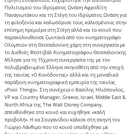
Ειρήνη Σουγανίδου, ευχαρίστησε την Διευθύντρια
Πολιτισμού του Ιδρύματος Ωνάση Αφροδίτη
Παναγιωτάκου και τη Στέγη του Ιδρύματος Ωνάση για
τη φιλοξενία και καλωσόρισε τους καλεσμένους στην
επίσημη πρεμιέρα στη Στέγη αλλά και το κοινό που
παρακολουθούσε ζωντανά από τον κινηματογράφο
Ολύμπιον στη Θεσσαλονίκη χάρη στη συνεργασία με
το Διεθνές Φεστιβάλ Κινηματογράφου Θεσσαλονίκης.
Μίλησε για τη 15χρονη συνεργασία της με τον
πολυβραβευμένο Έλληνα σκηνοθέτη από την εποχή
της ταινίας «Ο Κυνόδοντας» αλλά και τη μοναδικά
παράξενη κινηματογραφική εμπειρία της ταινίας
«Poor Things». Στη συνέχεια ο Βασίλης Ηλιόπουλος,
VP και Country Manager, Greece, Israel, Middle East &
North Africa της The Walt Disney Company,
απευθύνθηκε στο κοινό και ευχήθηκε «καλή
προβολή». Η κα Σουγανίδου κάλεσε στη σκηνή τον
Γιώργο Λάνθιμο που το κοινό υποδέχθηκε με