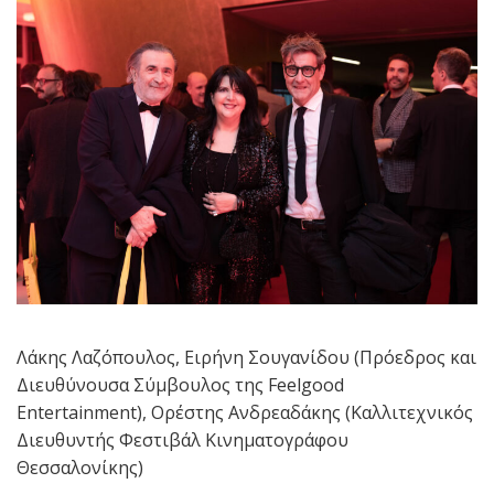
Λάκης Λαζόπουλος, Ειρήνη Σουγανίδου (Πρόεδρος και
Διευθύνουσα Σύμβουλος της Feelgood
Entertainment), Ορέστης Ανδρεαδάκης (Καλλιτεχνικός
Διευθυντής Φεστιβάλ Κινηματογράφου
Θεσσαλονίκης)