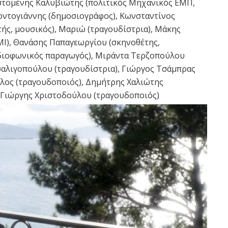
στομένης Καλυβιώτης (πολιτικός Μηχανικός ΕΜΠ,
Κοντογιάννης (δημοσιογράφος), Κωνσταντίνος
ής, μουσικός), Μαριώ (τραγουδίστρια), Μάκης
MI), Θανάσης Παπαγεωργίου (σκηνοθέτης,
αδιοφωνικός παραγωγός), Μιράντα Τερζοπούλου
Τσαλιγοπούλου (τραγουδίστρια), Γιώργος Τσάμπρας
λος (τραγουδοποιός), Δημήτρης Χαλιώτης
 Γιώργης Χριστοδούλου (τραγουδοποιός)