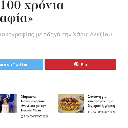
«100 χρόνια
ραφία»
δισκογραφίας με οδηγό την Χάρις Αλεξίου
are on Twitter
Pin
Μαριάννα
Συνταγη για
Παπαμακαρίου:
καλαμαράκια με
Ανανέωσε με την
ξεχωριστή γέμιση
Heaven Music
7 ΑΥΓΟΥΣΤΟΥ 2026
7 ΑΥΓΟΥΣΤΟΥ 2026