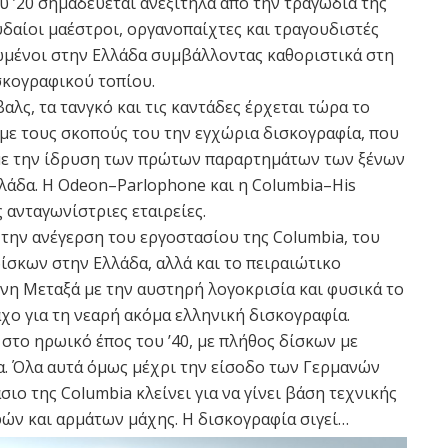
υ ’20 σημαδεύεται ανεξίτηλα από την τραγωδία της
δαίοι μαέστροι, οργανοπαίχτες και τραγουδιστές
ωμένοι στην Ελλάδα συμβάλλοντας καθοριστικά στη
σκογραφικού τοπίου.
αλς, τα τανγκό και τις καντάδες έρχεται τώρα το
με τους σκοπούς του την εγχώρια δισκογραφία, που
 με την ίδρυση των πρώτων παραρτημάτων των ξένων
λάδα. Η Odeon–Parlophone και η Columbia–His
ς ανταγωνίστριες εταιρείες.
ς την ανέγερση του εργοστασίου της Columbia, του
σκων στην Ελλάδα, αλλά και το πειραιώτικο
ννη Μεταξά με την αυστηρή λογοκρισία και φυσικά το
χο για τη νεαρή ακόμα ελληνική δισκογραφία.
στο ηρωικό έπος του ’40, με πλήθος δίσκων με
α. Όλα αυτά όμως μέχρι την είσοδο των Γερμανών
σιο της Columbia κλείνει για να γίνει βάση τεχνικής
ν και αρμάτων μάχης. Η δισκογραφία σιγεί…