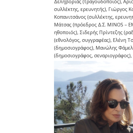
Δεληβοριάς (τραγουδοποιός), Αρι
συλλέκτης, ερευνητής), Γιώργος 
Κοπανιτσάνος (συλλέκτης, ερευνητ
Μάτσας (πρόεδρος Δ.Σ. MINOS – E
ηθοποιός), Σιδερής Πρίντεζης (ρ
(εθνολόγος, συγγραφέας), Ελένη 
(δημοσιογράφος), Μανώλης Φάμελ
(δημοσιογράφος, σεναριογράφος),