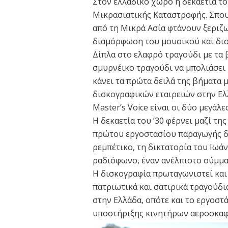
Στον ελλαδικό χώρο η δεκαετία το
Μικρασιατικής Καταστροφής. Σπου
από τη Μικρά Ασία φτάνουν ξεριζ
διαμόρφωση του μουσικού και δι
Δίπλα στο ελαφρό τραγούδι με τα β
σμυρνέικο τραγούδι να μπολιάσει 
κάνει τα πρώτα δειλά της βήματα
δισκογραφικών εταιρειών στην Ελ
Master’s Voice είναι οι δύο μεγάλε
Η δεκαετία του ’30 φέρνει μαζί τη
πρώτου εργοστασίου παραγωγής δί
ρεμπέτικο, τη δικτατορία του Ιωά
ραδιόφωνο, έναν ανέλπιστο σύμμα
Η δισκογραφία πρωταγωνιστεί και 
πατριωτικά και σατιρικά τραγούδι
στην Ελλάδα, οπότε και το εργοστά
υποστήριξης κινητήρων αεροσκαφώ