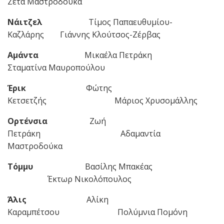
Ζέτα Μαστροδούκα
Νάιτζελ
Τίμος Παπαευθυμίου-
Καζλάρης Γιάννης Κλούτσος-Ζέρβας
Αμάντα
Μικαέλα Πετράκη
Σταματίνα Μαυροπούλου
Έρικ
Φώτης
Κετσετζής Μάριος Χρυσομάλλης
Ορτένσια
Ζωή
Πετράκη Αδαμαντία
Μαστροδούκα
Τόμμυ
Βασίλης Μπακέας
Έκτωρ Νικολόπουλος
Άλις
Αλίκη
Καραμπέτσου Πολύμνια Πομόνη