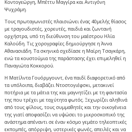
Κοντογεώργη, Μπέττυ Μαγγίρα και Αντιγόνη
Ψυχράμη.
Τους πρωταγωνιστές πλαισιώνει ένας 40μελής θίασος
με τραγουδιστές, χορευτές, παιδιά και ζωντανή
ορχήστρα, υπό τη διεύθυνση του μαέστρου Ηλία
Καλούδη. Τις χορογραφίες δημιούργησε η Άννα
Αθανασιάδη. Τα σκηνικά σχεδίασε η Μαίρη Τσαγκάρη,
ενώ τα κουστούμια της παράστασης έχει επιμεληθεί η
Παναγιώτα Κοκκορού.
Η Ματίλντα Γουόρμγουντ, ένα παιδί διαφορετικό από
τα υπόλοιπα, διαβάζει Ντοστογιέφσκι, μετακινεί
ποτήρια με τα μάτια της και μαγνητίζει με τη φαντασία
της που τρέχει με ταχύτητα φωτός. Ξεχωρίζει αληθινά
από τους φίλους, τους συμμαθητές και την οικογένεια
της γιατί αποφασίζει να υψώσει το μικροσκοπικό της
ανάστημα απέναντι σε έναν κόσμο γεμάτο τηλεοπτικές
εκπομπές, απόρριψη, υστερικές φωνές, απειλές και να