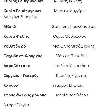
Κύριος Γουόρμγουντ
Κώστας Κόκλας
Κυρία Γουόρμγουντ
Μπέττυ Μαγγίρα –
Αντιγόνη Ψυχράμη
Μάικλ
Θοδωρής Γιαννόπουλος
Κυρία Φελπς
Θέμις Μαρσέλλου
Ρουντόλφο
Μανώλης Θεοδωράκης
Ταχυδακτυλουργός
Μάριος Πετκίδης
Ακροβάτισσα
Ιουλίτα Μωσαίδου
Σεργκέι – Γιατρός
Βασίλης Αξιώτης
Κλόουν
Σταύρος Μπέκας
Στους άλλους ρόλους:
Μαρία Βασιλάτου
Ντόρα Γκέγκα