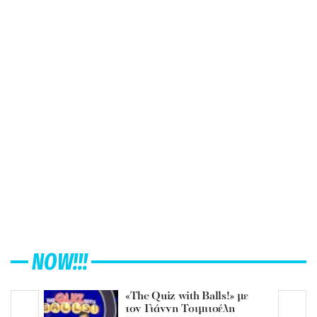
NOW!!!
«The Quiz with Balls!» με
τον Γιάννη Τσιμιτσέλη