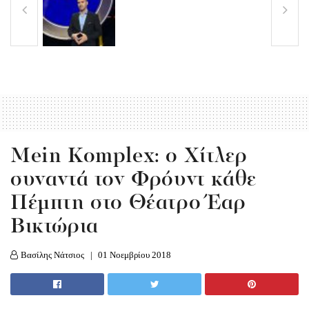
Mein Komplex: ο Χίτλερ
συναντά τον Φρόυντ κάθε
Πέμπτη στο Θέατρο Έαρ
Βικτώρια
Βασίλης Νάτσιος
01 Νοεμβρίου 2018