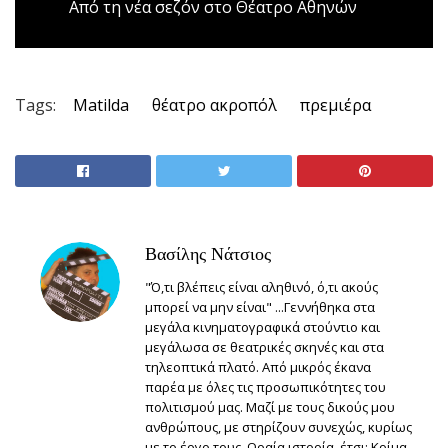
Από τη νέα σεζόν στο Θέατρο Αθηνών
Tags:
Matilda
θέατρο ακροπόλ
πρεμιέρα
Βασίλης Νάτσιος
"Ό,τι βλέπεις είναι αληθινό, ό,τι ακούς
μπορεί να μην είναι" ...Γεννήθηκα στα
μεγάλα κινηματογραφικά στούντιο και
μεγάλωσα σε θεατρικές σκηνές και στα
τηλεοπτικά πλατό. Από μικρός έκανα
παρέα με όλες τις προσωπικότητες του
πολιτισμού μας. Μαζί με τους δικούς μου
ανθρώπους, με στηρίζουν συνεχώς, κυρίως
με το έργο τους. Ωραία ιστορία, έτσι; Κρίμα