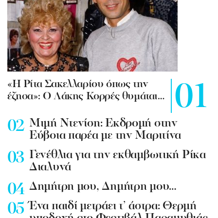
«Η Ρίτα Σακελλαρίου όπως την
έζησα»: Ο Λάκης Κορρές θυμάται…
Mιμή Ντενίση: Εκδρομή στην
Εύβοια παρέα με την Μαριτίνα
Γενέθλια για την εκθαμβωτική Ρίκα
Διαλυνά
Δημήτρη μου, Δημήτρη μου…
Ένα παιδί μετράει τ’ άστρα: Θερμή