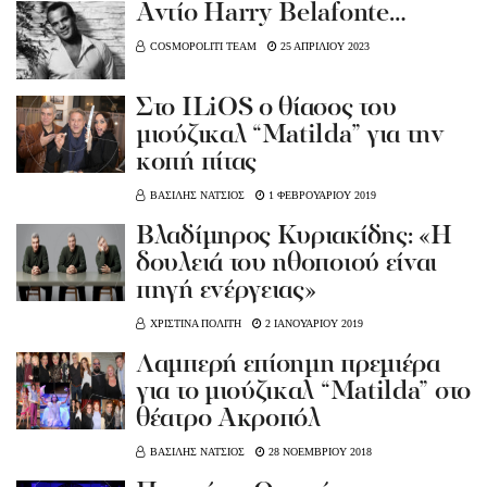
Αντίο Harry Belafonte…
COSMOPOLITI TEAM
25 ΑΠΡΙΛΙΟΥ 2023
Στο ILiOS ο θίασος του
μιούζικαλ “Matilda” για την
κοπή πίτας
ΒΑΣΙΛΗΣ ΝΑΤΣΙΟΣ
1 ΦΕΒΡΟΥΑΡΙΟΥ 2019
Βλαδίμηρος Κυριακίδης: «Η
δουλειά του ηθοποιού είναι
πηγή ενέργειας»
ΧΡΙΣΤΙΝΑ ΠΟΛΙΤΗ
2 ΙΑΝΟΥΑΡΙΟΥ 2019
Λαμπερή επίσημη πρεμιέρα
για το μιούζικαλ “Μatilda” στο
θέατρο Ακροπόλ
ΒΑΣΙΛΗΣ ΝΑΤΣΙΟΣ
28 ΝΟΕΜΒΡΙΟΥ 2018