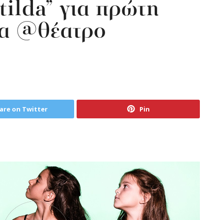
tilda” για πρώτη
δα @θέατρο
are on Twitter
Pin