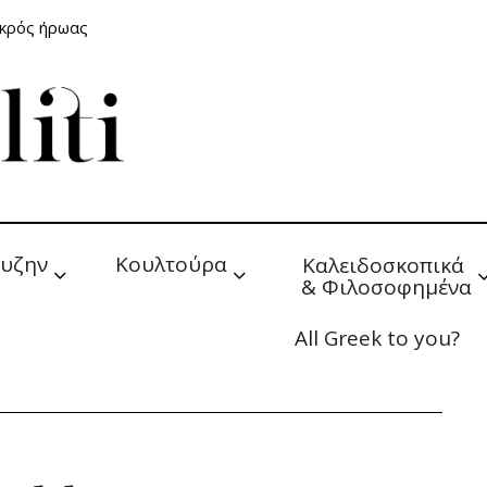
ικρός ήρωας
υζην
Κουλτούρα
Καλειδοσκοπικά 
& Φιλοσοφημένα
All Greek to you?