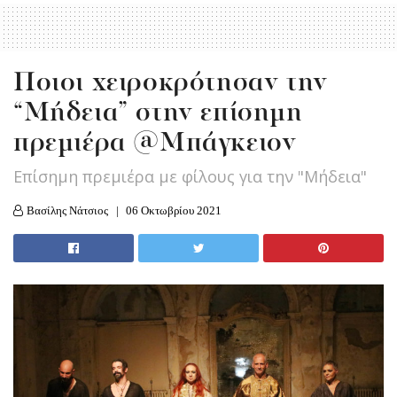
Ποιοι χειροκρότησαν την
“Μήδεια” στην επίσημη
πρεμιέρα @Μπάγκειον
Επίσημη πρεμιέρα με φίλους για την "Μήδεια"
Βασίλης Νάτσιος
06 Οκτωβρίου 2021