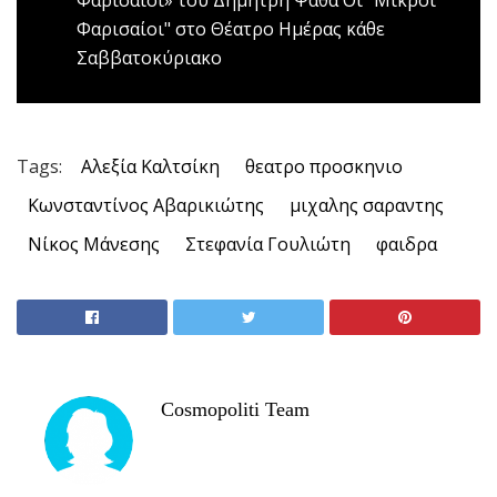
Φαρισαίοι» του Δημήτρη Ψαθά
Οι "Μικροί
Φαρισαίοι" στο Θέατρο Ημέρας κάθε
Σαββατοκύριακο
Tags:
Αλεξία Καλτσίκη
θεατρο προσκηνιο
Κωνσταντίνος Αβαρικιώτης
μιχαλης σαραντης
Νίκος Μάνεσης
Στεφανία Γουλιώτη
φαιδρα
Cosmopoliti Team