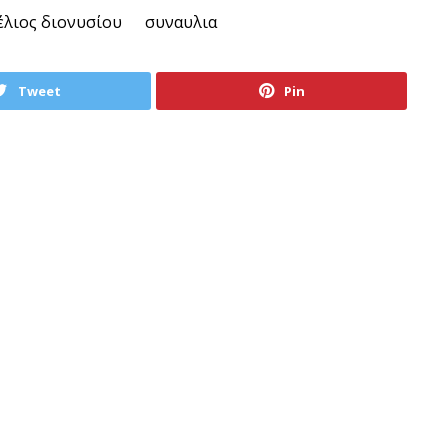
έλιος διονυσίου
συναυλια
Tweet
Pin