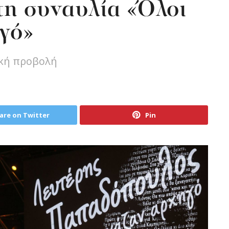
τη συναυλία «Όλοι
γό»
ική προβολή
are on Twitter
Pin