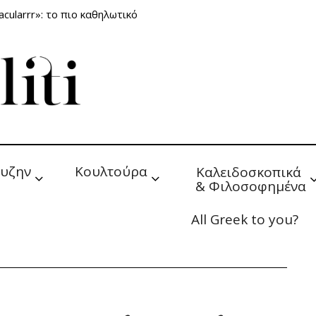
cularrr»: το πιο καθηλωτικό
υζην
Κουλτούρα
Καλειδοσκοπικά 
& Φιλοσοφημένα
All Greek to you?