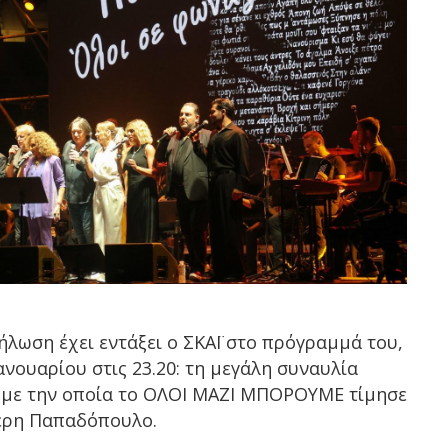
λωση έχει εντάξει ο ΣΚΑΪ στο πρόγραμμά του,
ανουαρίου στις 23.20: τη μεγάλη συναυλία
με την οποία το ΟΛΟΙ ΜΑΖΙ ΜΠΟΡΟΥΜΕ τίμησε
έρη Παπαδόπουλο.