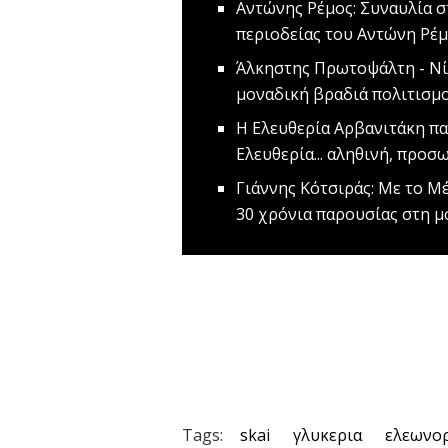
Aντώνης Ρέμος: Συναυλία σ
περιοδείας του Αντώνη Ρέ
Άλκηστης Πρωτοψάλτη - Νί
μοναδική βραδιά πολιτισμ
H Ελευθερία Αρβανιτάκη πα
Ελευθερία... αληθινή, προσ
Γιάννης Κότσιράς: Με το Μ
30 χρόνια παρουσίας στη 
Tags:
skai
γλυκερια
ελεωνορ