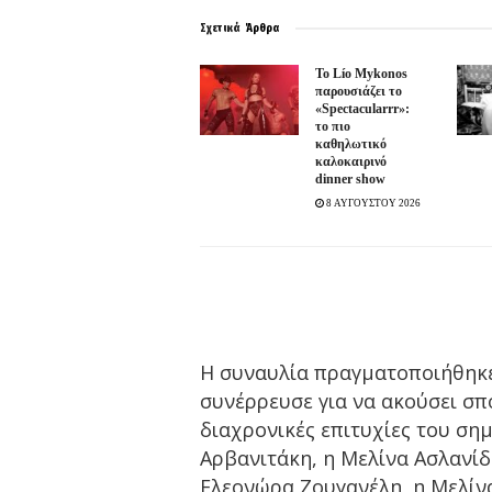
Σχετικά
Άρθρα
Το Lío Mykonos
παρουσιάζει το
«Spectacularrr»:
το πιο
καθηλωτικό
καλοκαιρινό
dinner show
8 ΑΥΓΟΥΣΤΟΥ 2026
Η συναυλία πραγματοποιήθηκ
συνέρρευσε για να ακούσει σπ
διαχρονικές επιτυχίες του ση
Αρβανιτάκη, η Μελίνα Ασλανίδο
Ελεονώρα Ζουγανέλη, η Μελίνα