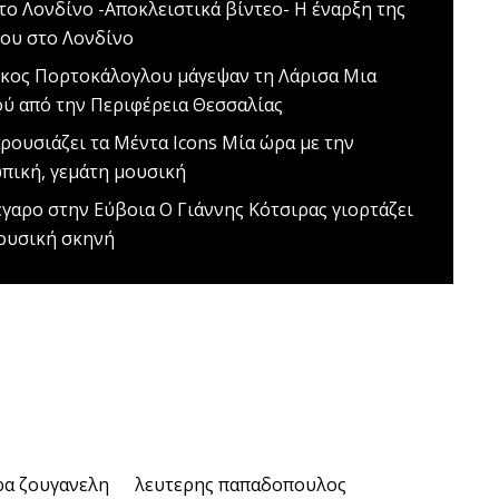
το Λονδίνο -Αποκλειστικά βίντεο-
Η έναρξη της
μου στο Λονδίνο
κος Πορτοκάλογλου μάγεψαν τη Λάρισα
Μια
ού από την Περιφέρεια Θεσσαλίας
ρουσιάζει τα Μέντα Icons
Μία ώρα με την
ωπική, γεμάτη μουσική
έγαρο στην Εύβοια
Ο Γιάννης Κότσιρας γιορτάζει
μουσική σκηνή
α ζουγανελη
λευτερης παπαδοπουλος