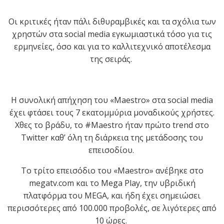
Οι κριτικές ήταν πάλι διθυραμβικές και τα σχόλια των
χρηστών στα
social
media
εγκωμιαστικά τόσο για τις
ερμηνείες, όσο και για το καλλιτεχνικό αποτέλεσμα
της σειράς.
Η συνολική απήχηση του
«
Maestro
»
στα social media
έχει φτάσει τους 7 εκατομμύρια μοναδικούς χρήστες.
Χθες το βράδυ, το #Μaestro ήταν πρώτο trend στο
Twitter
καθ’ όλη τη διάρκεια της μετάδοσης του
επεισοδίου.
Το τρίτο επεισόδιο του
«
Maestro
»
ανέβηκε στο
megatv
.
com
και το Μ
ega
Play
, την υβριδική
πλατφόρμα του
MEGA
, και ήδη έχει σημειώσει
περισσότερες από 100.000 προβολές, σε λιγότερες από
10 ώρες.