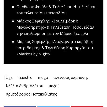
Οι Αθώοι: Φινάλε & Τηλεθέαση
Η τηλεθέαση
του τελευταίου επεισοδίου
Mάρκος Σεφερλής: «Σουλεϊμάρκ ο
Μεγαλοπρεπής» & Τηλεθέαση
Πόσοι είδαν
την επιθεώρηση με τον Μάρκο Σεφερλή
Μάρκος Σεφερλής: «Ακυβέρνητο καράβι η
πατρίδα μας» & Τηλεθέαση
Κυριαρχία του
«Markos by Night»
Tags:
maestro
mega
αντινοος αλμπανης
Κλέλια Ανδριολάτου
παξοί
Χριστόφορος Παπακαλιάτης