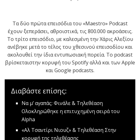
Τα δύο πρώτα επεισόδια του «Μaestro»
P
odcast
έχουν ξεπεράσει, αθροιστικά, τις 800.000 ακροάσεις
.
Tο τρίτο επεισόδιο, με καλεσμένη την Χάρις Αλεξίου
ανέβηκε μετά το τέλος του χθεσινού επεισοδίου και
ακολουθεί την ίδια εντυπωσιακή πορεία. Το podcast
βρίσκεταιστην κορυφή του Spotify αλλά και των Apple
και Google podcasts.
Διαβάστε επίσης:
Να μ’ αγαπάς: Φινάλε & Τηλεθέαση
Ολοκληρώθηκε η επιτυχημένη σειρά του
Alpha
«Αλ Τσαντίρι Νιουζ» & Τηλεθέαση
Στην
κορυφή της τηλεθέασης