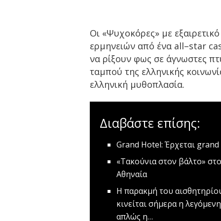
Οι «Ψυχοκόρες» με εξαιρετικό
ερμηνειών από ένα
all
–
star ca
να ρίξουν φως σε άγνωστες πτυ
ταμπού της ελληνικής κοινωνί
ελληνική μυθοπλασία.
Διαβάστε επίσης:
Grand Hotel: Έρχεται grand
«Τακούνια στον βάλτο» στ
Αθηναία
H παρακμή του αισθητηρίο
κινείται σήμερα η λεγόμενη
απλώς η…