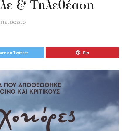
λε & Τηλεθέαση
επεισόδιο
are on Twitter
Pin