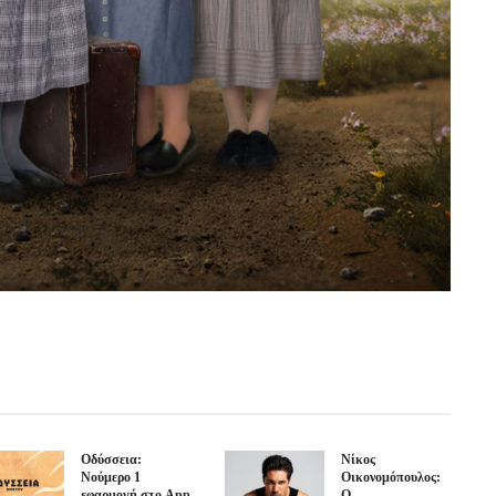
Οδύσσεια:
Νίκος
Νούμερο 1
Οικονομόπουλος:
εφαρμογή στο App
Ο