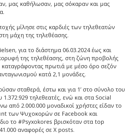
αν, μας καθήλωσαν, μας σόκαραν και μας
α.
οχής μίλησε στις καρδιές των τηλεθεατών
στη μάχη της τηλεθέασης.
elsen, για το διάστημα 06.03.2024 έως και
ν κορυφή της τηλεθέασης, στη ζώνη προβολής
4, καταγράφοντας πρωτιά με μέσο όρο σεζόν
ανταγωνισμού κατά 2,1 μονάδες.
σαν σταθερά, έστω και για 1’ στο σύνολο του
 1.372.929 τηλεθεατές, ενώ και στα Social
νω από 2.000.000 μοναδικοί χρήστες είδαν το
ount των Ψυχοκορών σε
Facebook
και
όδιο το #Psyxokores βρισκόταν στα top
 41.000 αναφορές σε Χ
posts
.