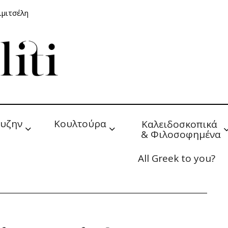
ιμιτσέλη
υζην
Κουλτούρα
Καλειδοσκοπικά 
& Φιλοσοφημένα
All Greek to you?