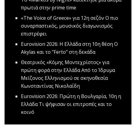
πρωτιά στην prime time
«The Voice of Greece» για 12η σεζόν
O πιο
συναρπαστικός, μουσικός διαγωνισμός
επιστρέφει
Εurovision 2026: Η Ελλάδα στη 10η θέση
Ο
Akylas και το "Ferto" στη δεκάδα
Θεατρικός «Κόμης Μοντεχρίστος» για
πρώτη φορά στην Ελλάδα
Από το Ίδρυμα
Μείζονος Ελληνισμού σε σκηνοθεσία
Κωνσταντίνας Νικολαΐδη
Εurovision 2026: Πρώτη η Βουλγαρία, 10η η
Ελλάδα
Τι ψήφισαν οι επιτροπές και το
κοινό