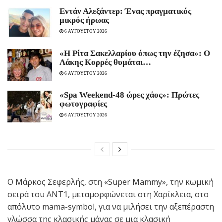
Εντάν Αλεξάντερ: Ένας πραγματικός
μικρός ήρωας
6 ΑΥΓΟΥΣΤΟΥ 2026
«Η Ρίτα Σακελλαρίου όπως την έζησα»: Ο
Λάκης Κορρές θυμάται…
6 ΑΥΓΟΥΣΤΟΥ 2026
«Spa Weekend-48 ώρες χάος»: Πρώτες
φωτογραφίες
6 ΑΥΓΟΥΣΤΟΥ 2026
Ο Μάρκος Σεφερλής, στη «Super Mammy», την κωμική
σειρά του ΑΝΤ1, μεταμορφώνεται στη Χαρίκλεια, στο
απόλυτο mama-symbol, για να μιλήσει την αξεπέραστη
γλώσσα της κλασικής μάνας σε μια κλασική