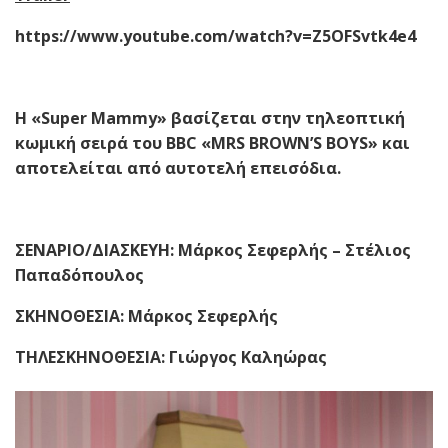
https
://
www
.
youtube
.
com
/
watch
?
v
=
Z
5
OFSvtk
4
e
4
H «
Super
Mammy
»
βασίζεται στην τηλεοπτική
κωμική σειρά του BBC «MRS BROWN’S BOYS» και
αποτελείται από αυτοτελή επεισόδια.
ΣΕΝΑΡΙΟ/ΔΙΑΣΚΕΥΗ: Μάρκος Σεφερλής – Στέλιος
Παπαδόπουλος
ΣΚΗΝΟΘΕΣΙΑ: Μάρκος Σεφερλής
ΤΗΛΕΣΚΗΝΟΘΕΣΙΑ: Γιώργος Καληώρας