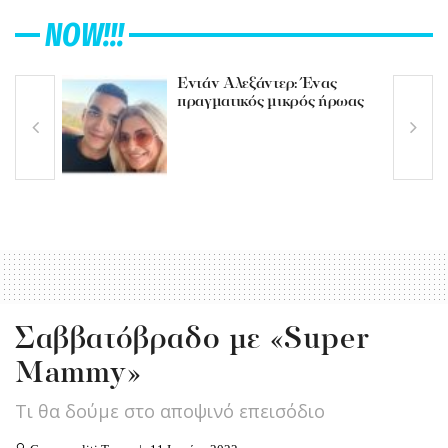
NOW!!!
Εντάν Αλεξάντερ: Ένας
πραγματικός μικρός ήρωας
Σαββατόβραδο με «Super
Mammy»
Τι θα δούμε στο αποψινό επεισόδιο