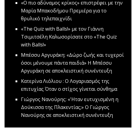
«Ο πιο αδύναμος κρίκος» επιστρέφει με την
Μαρία Μπακοδήμου
Πρεμιέρα για το
θρυλικό τηλεπαιχνίδι
«The Quiz with Balls!» με τον Γιάννη
Τσιμιτσέλη
Καλωσορίσατε στο «The Quiz
with Balls!»
Μπέσσυ Αργυράκη: «Δώρο ζωής και τυχεροί
όσοι μένουμε πάντα παιδιά»
Η Μπέσσυ
Αργυράκη σε αποκλειστική συνέντευξη
Kατερίνα Λιόλιου : Ο Λογαριασμός της
επιτυχίας
Όταν ο στίχος γίνεται σύνθημα
Γιώργος Νανούρης: «'Ηταν ευτυχισμένη η
Δούκισσα της Πλακεντίας;»
Ο Γιώργος
Νανούρης σε αποκλειστική συνέντευξη