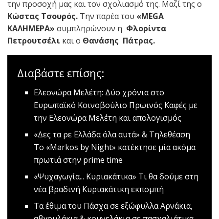
την προσοχή μας και τον σχολιασμό της. Μαζί της ο
Κώστας Τσουρός.
Την παρέα του
«
MEGA
ΚΑΛΗΜΕΡΑ»
συμπληρώνουν η
Φλορίντα
Πετρουτσέλι
και ο
Θανάσης
Πάτρας.
Διαβάστε επίσης:
Ελεονώρα Μελέτη: Δύο χρόνια στο
Ευρωπαϊκό Κοινοβούλιο
Πρωινός Καφές με
την Ελεονώρα Μελέτη και απολογισμός
«Δες τα ρε Ελλάδα όλα αυτά» & Τηλεθέαση
Το «Markos by Night» κατέκτησε μία ακόμα
πρωτιά στην prime time
«Ψυχαγωγία... Κυριακάτικα»
Tι θα δούμε στη
νέα βραδινή Κυριακάτικη εκπομπή
Tα έθιμα του Πάσχα σε εξώφυλλα
Αρνάκια,
αβγουλάκια & κουνελάκια σε πασχαλιάτικα