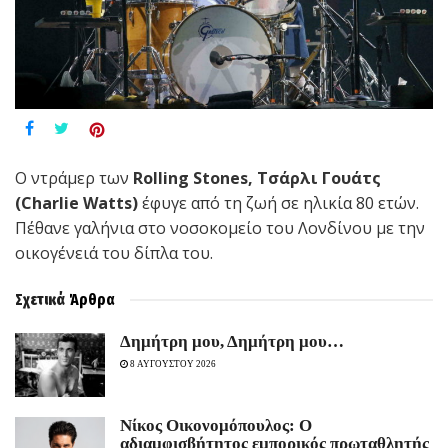
Ο ντράμερ των
Rolling Stones,
Τσάρλι Γουάτς
(Charlie Watts)
έφυγε από τη ζωή σε ηλικία 80 ετών.
Πέθανε γαλήνια στο νοσοκομείο του Λονδίνου με την
οικογένειά του δίπλα του.
Σχετικά
Άρθρα
Δημήτρη μου, Δημήτρη μου…
8 ΑΥΓΟΥΣΤΟΥ 2026
Νίκος Οικονομόπουλος: Ο
αδιαμφισβήτητος εμπορικός πρωταθλητής