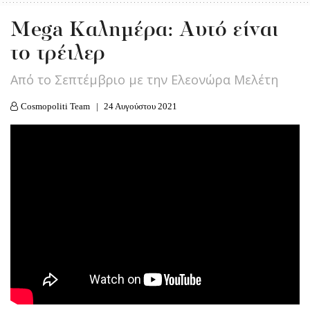
Μega Kαλημέρα: Αυτό είναι
το τρέιλερ
Από το Σεπτέμβριο με την Ελεονώρα Μελέτη
Cosmopoliti Team
24 Αυγούστου 2021