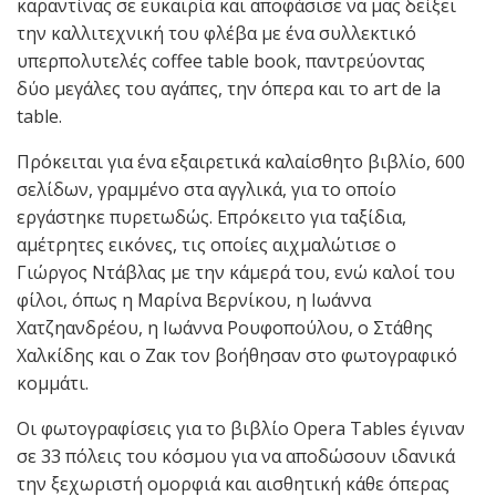
καραντίνας σε ευκαιρία και αποφάσισε να μας δείξει
την καλλιτεχνική του φλέβα με ένα συλλεκτικό
υπερπολυτελές coffee table book, παντρεύοντας
δύο μεγάλες του αγάπες, την όπερα και το art de la
table.
Πρόκειται για ένα εξαιρετικά καλαίσθητο βιβλίο, 600
σελίδων, γραμμένο στα αγγλικά, για το οποίο
εργάστηκε πυρετωδώς. Επρόκειτο για ταξίδια,
αμέτρητες εικόνες, τις οποίες αιχμαλώτισε ο
Γιώργος Ντάβλας με την κάμερά του, ενώ καλοί του
φίλοι, όπως η Μαρίνα Βερνίκου, η Ιωάννα
Χατζηανδρέου, η Ιωάννα Ρουφοπούλου, ο Στάθης
Χαλκίδης και ο Ζακ τον βοήθησαν στο φωτογραφικό
κομμάτι.
Οι φωτογραφίσεις για το βιβλίο Opera Tables έγιναν
σε 33 πόλεις του κόσμου για να αποδώσουν ιδανικά
την ξεχωριστή ομορφιά και αισθητική κάθε όπερας