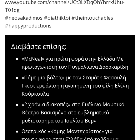
www.youtube.com/channel/UCt3LXDqOhYhrrxUhu-
T01qg
#neosakadimos #oiathiktoi #theintouchables
#happyproductions
Διαβάστε επίσης:
«McNeal» για πρώτη φορά στην Ελλάδα
Με
πρωταγωνιστή τον Πυγμαλίωνα Δαδακαρίδη
«Πάμε μια βόλτα;» με τον Σταμάτη Φασουλή
Γκεστ εμφάνιση η αγαπημένη του φίλη Ελένη
Κούρκουλα
«2 χρόνια διακοπές» στο Γυάλινο Μουσικό
Θέατρο
Βασισμένο στο εμβληματικό
μυθιστόρημα του Ιουλίου Βερν
Θεατρικός «Κόμης Μοντεχρίστος» για
πρώτη φορά στην Ελλάδα
Από το Ίδρυμα