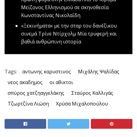
Μείζονος Ελληνισμού σε σκηνοθεσία
Κωνσταντίνας Νικολαΐδη
«Ξεκινήματα» με την σταρ του δανέζικου
σινεμά Τρίνε Ντίρχολμ
Μία τρυφερή και
βαθιά ανθρώπινη ιστορία
Tags:
αντωνης καρυστινος
Μιχάλης Ψαλίδας
νεος ακαδημος
οι αθικτοι
σπύρος χατζηαγγελάκης
Σταύρος Καλλιγάς
Τζωρτζίνα Λιώση
Χρύσα Μιχαλοπούλου