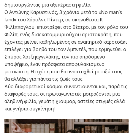
δημιουργώντας μια αξεπέραστη φιλία.
Ο Αντώνης Καρυστινός, 3 χρόνια μετά το «Νo man’s
land» του Χάρολντ Πίντερ, σε σκηνοθεσία Κ.
Φιλίππογλου, επιστρέφει στο θέατρο, με τον ρόλο του
Φιλίπ, ενός δισεκατομμυριούχου αριστοκράτη, που
έχοντας μείνει καθηλωμένος σε αναπηρικό καροτσάκι
επιλέγει για βοηθό του τον Αμπντέλ, που ερμηνεύει ο
Σπύρος Χατζηαγγελάκης, τον πιο απρόσμενο
υποψήφιο, έναν πρόσφατα αποφυλακισμένο
μετανάστη. Η σχέση που θα αναπτυχθεί μεταξύ τους
θα αλλάξει για πάντα τις ζωές τους.
Δύο διαφορετικοί κόσμοι συναντιούνται και, παρά τις
διαφορές τους, οι πρωταγωνιστές μοιράζονται μια
αληθινή φιλία, γεμάτη χιούμορ, αστείες στιγμές αλλά
και γνήσια συγκίνηση!