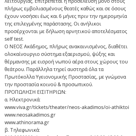
λειτουργίας. Επιτρέπεται η προσέλευση μόνο στους
πλήρως εμβολιασμένους θεατές καθώς και σε όσους
έχουν νοσήσει έως και 6 μήνες πριν την ημερομηνία
της επιλεγμένης παράστασης. Οι ανήλικοι
προσέρχονται με δήλωση αρνητικού αποτελέσματος
self test.
Ο ΝΕΟΣ Ακάδημος, πλήρως ανακαινισμένος, διαθέτει
ολοκαίνουργιο σύστημα εξαερισμού, ψύξης και
θέρμανσης με εισροή νωπού αέρα στους χώρους του
θεάτρου. Παράλληλα τηρεί αυστηρά όλα τα
Πρωτόκολλα Υγειονομικής Προστασίας, με γνώμονα
την προστασία κοινού & προσωπικού.
ΠΡΟΠΩΛΗΣΗ ΕΙΣΙΤΗΡΙΩΝ:
α. Ηλεκτρονικά:
www.viva.gr/tickets/theater/neos-akadimos/oi-athiktoi
www.neosakadimos.gr
www.athinorama.gr
β. Τηλεφωνικά: