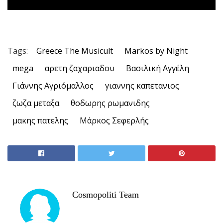
Tags:
Greece The Musicult
Markos by Night
mega
αρετη ζαχαριαδου
Βασιλική Αγγέλη
Γιάννης Αγριόμαλλος
γιαννης καπετανιος
ζωζα μεταξα
θοδωρης ρωμανιδης
μακης πατελης
Μάρκος Σεφερλής
Cosmopoliti Team