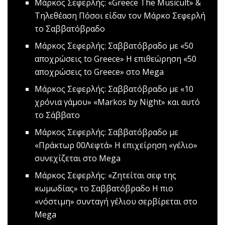
Μάρκος Σεφερλής: «Greece The Musicult» &
Τηλεθέαση
Πόσοι είδαν τον Μάρκο Σεφερλή
το Σαββατόβραδο
Μάρκος Σεφερλής: Σαββατόβραδο με «50
αποχρώσεις to Greece»
Η επιθεώρηση «50
αποχρώσεις to Greece» στο Μega
Mάρκος Σεφερλής: Σαββατόβραδο με «10
χρόνια γάμου»
«Markos by Night» και αυτό
το Σάββατο
Μάρκος Σεφερλής: Σαββατόβραδο με
«Πράκτωρ 00Λεφτά»
H επιχείρηση «γέλιο»
συνεχίζεται στο Mega
Μάρκος Σεφερλής: «Ζητείται σεφ της
κωμωδίας» το Σαββατόβραδο
Η πιο
«νόστιμη» συνταγή γέλιου σερβίρεται στο
Mega