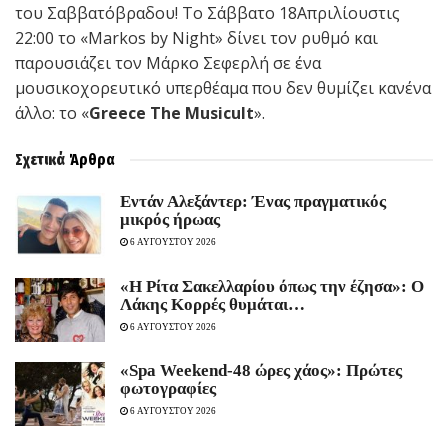
του Σαββατόβραδου! Το Σάββατο 18Απριλίουστις
22:00 το «Markos by Night» δίνει τον ρυθμό και
παρουσιάζει τον Μάρκο Σεφερλή σε ένα
μουσικοχορευτικό υπερθέαμα που δεν θυμίζει κανένα
άλλο: το «
Greece The Musicult
».
Σχετικά
Άρθρα
Εντάν Αλεξάντερ: Ένας πραγματικός
μικρός ήρωας
6 ΑΥΓΟΥΣΤΟΥ 2026
«Η Ρίτα Σακελλαρίου όπως την έζησα»: Ο
Λάκης Κορρές θυμάται…
6 ΑΥΓΟΥΣΤΟΥ 2026
«Spa Weekend-48 ώρες χάος»: Πρώτες
φωτογραφίες
6 ΑΥΓΟΥΣΤΟΥ 2026