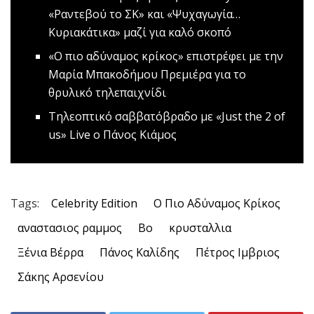
«Ραντεβού το ΣΚ» και «Ψυχαγωγία…
Κυριακάτικα» μαζί για καλό σκοπό
«Ο πιο αδύναμος κρίκος» επιστρέφει με την
Μαρία Μπακοδήμου
Πρεμιέρα για το
θρυλικό τηλεπαιχνίδι
Τηλεοπτικό σαββατόβραδο με «Just the 2 of
us»
Live o Πάνος Κιάμος
Tags:
Celebrity Edition
O Πιο Αδύναμος Κρίκος
αναστασιος ραμμος
Βο
κρυσταλλια
Ξένια Βέρρα
Πάνος Καλίδης
Πέτρος Ιμβριος
Σάκης Αρσενίου