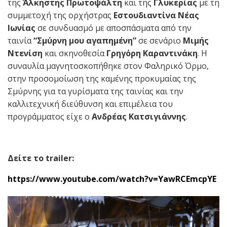
της
Άλκηστης Πρωτοψάλτη
και της
Γλυκερίας
με τη
συμμετοχή της ορχήστρας
Εστουδιαντίνα Νέας
Ιωνίας
σε συνδυασμό με αποσπάσματα από την
ταινία
“Σμύρνη μου αγαπημένη”
σε σενάριο
Μιμής
Ντενίση
και σκηνοθεσία
Γρηγόρη Καραντινάκη
. Η
συναυλία μαγνητοσκοπήθηκε στον Φαληρικό Όρμο,
στην προσομοίωση της καμένης προκυμαίας της
Σμύρνης για τα γυρίσματα της ταινίας και την
καλλιτεχνική διεύθυνση και επιμέλεια του
προγράμματος είχε ο
Ανδρέας Κατσιγιάννης
.
Δείτε το
trailer
:
https://www.youtube.com/watch?v=YawRCEmcpYE