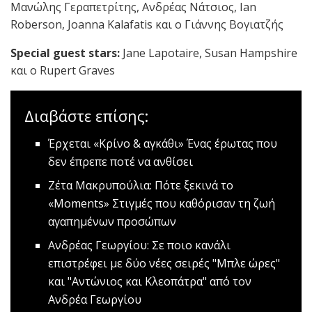
Μανώλης Γεραπετρίτης, Ανδρέας Νάτσιος, Ian
Roberson, Joanna Kalafatis και ο Γιάννης Βογιατζής
Special guest stars:
Jane Lapotaire, Susan Hampshire
και ο Rupert Graves
Διαβάστε επίσης:
Έρχεται «Κρίνο & αγκάθι»
Ένας έρωτας που
δεν έπρεπε ποτέ να ανθίσει
Ζέτα Μακρυπούλια: Πότε ξεκινά το
«Μοments»
Στιγμές που καθόρισαν τη ζωή
αγαπημένων προσώπων
Ανδρέας Γεωργίου: Σε ποιο κανάλι
επιστρέφει με δύο νέες σειρές
"Μπλε ώρες"
και "Αντώνιος και Κλεοπάτρα" από τον
Ανδρέα Γεωργίου