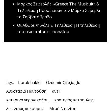
Μάρκος Σεφερλής: «Greece The Musicult» &
Τηλεθέαση
Πόσοι είδαν τον Μάρκο Σεφερλή
το Σαββατόβραδο
Οι Αθώοι: Φινάλε & Τηλεθέαση
Η τηλεθέαση
του τελευταίου επεισοδίου
Tags:
burak hakki
Özdemir Çiftçioglu
Αναστασία Παντούση
αντ1
κατερινα γερονικολου
κρατερός κατσούλης
λεωνιδας κακουρης
Μιμή Ντενίση