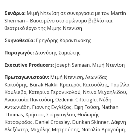
Σενάριο:
Μιμή Ντενίση σε συνεργασία με τον Martin
Sherman – Βασισμένο στο ομώνυμο βιβλίο και
θεατρικό́ έργο της Μιμής Ντενίση
Σκηνοθεσία:
Γρηγόρης Καραντινάκης
Παραγωγός:
Διονύσης Σαμιώτης
Executive Producers:
Joseph Samaan, Μιμή Ντενίση
Πρωταγωνιστούν
:
Μιμή Ντενίση, Λεωνίδας
Κακούρης, Burak Hakki, Κρατερός Κατσούλης, Ταμίλλα
Κουλίεβα, Κατερίνα Γερονικολού, Ντίνα Μιχαηλίδου,
Αναστασία Παντούση, Ozdemir Ciftcioglu, Νέδη
Αντωνιάδη, Γιάννης Εγγλέζος, Έφη Γούση, Nathan
Thomas, Χρήστος Στέργιογλου, Θοδωρής
Κατσαφάδος, Daniel Crossley, Dunkan Skinner, Δάφνη
Αλεξάντερ, Μιχάλης Μητρούσης, Nαταλία Δραγούμη,