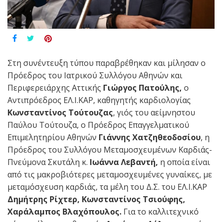
Στη συνέντευξη τύπου παραβρέθηκαν και μίλησαν ο
Πρόεδρος του Ιατρικού Συλλόγου Αθηνών και
Περιφερειάρχης Αττικής
Γιώργος Πατούλης,
ο
Αντιπρόεδρος ΕΛ.Ι.ΚΑΡ, καθηγητής καρδιολογίας
Κωνσταντίνος Τούτουζας
, γιός του αείμνηστου
Παύλου Τούτουζα, ο Πρόεδρος Επαγγελματικού
Επιμελητηρίου Αθηνών
Γιάννης Χατζηθεοδοσίου
, η
Πρόεδρος του Συλλόγου Μεταμοσχευμένων Καρδιάς-
Πνεύμονα Σκυτάλη κ.
Ιωάννα Λεβαντή,
η οποία είναι
από τις μακροβιότερες μεταμοσχευμένες γυναίκες, με
μεταμόσχευση καρδιάς, τα μέλη του Δ.Σ. του ΕΛ.Ι.ΚΑΡ
Δημήτρης Ρίχτερ,
Κωνσταντίνος Τσιούφης,
Χαράλαμπος Βλαχόπουλος.
Για το καλλιτεχνικό