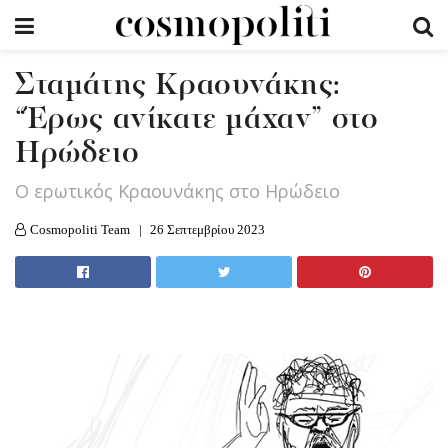
Σταμάτης Κραουνάκης:
“Έρως ανίκατε μάχαν” στο
Ηρώδειο
Ο ερωτικός Κραουνάκης στο Ηρώδειο
Cosmopoliti Team
26 Σεπτεμβρίου 2023