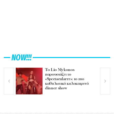
NOW!!!
Το Lío Mykonos
παρουσιάζει το
«Spectacularrr»: το πιο
καθηλωτικό καλοκαιρινό
dinner show