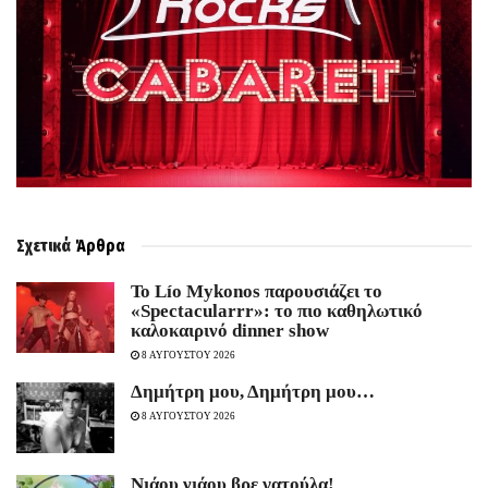
Σχετικά
Άρθρα
Το Lío Mykonos παρουσιάζει το
«Spectacularrr»: το πιο καθηλωτικό
καλοκαιρινό dinner show
8 ΑΥΓΟΥΣΤΟΥ 2026
Δημήτρη μου, Δημήτρη μου…
8 ΑΥΓΟΥΣΤΟΥ 2026
Νιάου νιάου βρε γατούλα!