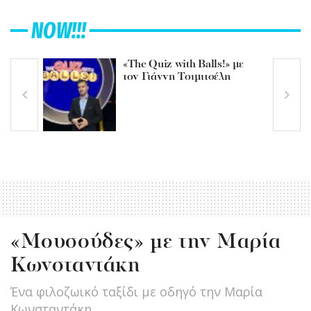
NOW!!!
«The Quiz with Balls!» με
τον Γιάννη Τσιμιτσέλη
«Μουσούδες» με την Μαρία
Κωνσταντάκη
Ένα φιλοζωικό ταξίδι με οδηγό την Μαρία
Κωνσταντάκη