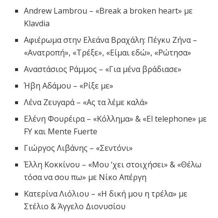
Andrew Lambrou – «Break a broken heart» με
Klavdia
Αφιέρωμα στην Ελεάνα Βραχάλη: Πέγκυ Ζήνα –
«Ανατροπή», «Τρέξε», «Είμαι εδώ», «Ρώτησα»
Αναστάσιος Ράμμος – «Για μένα βράδιασε»
Ήβη Αδάμου – «Ρίξε με»
Λένα Ζευγαρά – «Ας τα λέμε καλά»
Ελένη Φουρέιρα – «Κόλλημα» & «El telephone» με
FY και Mente Fuerte
Γιώργος Λιβάνης – «Σεντόνι»
Έλλη Κοκκίνου – «Μου ‘χει στοιχήσει» & «Θέλω
τόσα να σου πω» με Νίκο Απέργη
Κατερίνα Λιόλιου – «Η δική μου η τρέλα» με
Στέλιο & Άγγελο Διονυσίου