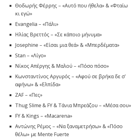
Θοδωρής Φέρρης – «Αυτό που ήθελα» & «Φταίω
κι εγώ»
Evangelia – «Πάλι»
Ηλίας Βρεττός – «Σε κάποιο μήνυμα»
Josephine – «Είσαι μια θεά» & «Μπερδέματα»
Stan – «Λίγο»
Νίκος Απέργης & Μαλού – «Πόσο πόσο»
Κωνσταντίνος Αργυρός – «Αφού σε βρήκα δε σ’
αφήνω» & «Ελπίδα»
ZAF – «Πες»
Thug Slime & FY & Τάνια Μπρεάζου – «Μέσα σου»
FY & Kings – «Macarena»
Αντώνης Ρέμος – «Να ξαναμετρήσω» & «Πόσο
θέλω» με Mente Fuerte