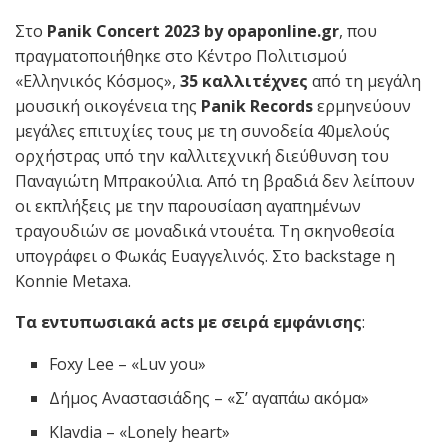
Στο
Panik
Concert
2023
by
opaponline
.
gr
, που
πραγματοποιήθηκε στο Κέντρο Πολιτισμού
«Ελληνικός Κόσμος»,
35 καλλιτέχνες
από τη μεγάλη
μουσική οικογένεια της
Panik Records
ερμηνεύουν
μεγάλες επιτυχίες τους με τη συνοδεία 40μελούς
ορχήστρας υπό την καλλιτεχνική διεύθυνση του
Παναγιώτη Μπρακούλια. Από τη βραδιά δεν λείπουν
οι εκπλήξεις με την παρουσίαση αγαπημένων
τραγουδιών σε μοναδικά ντουέτα. Τη σκηνοθεσία
υπογράφει ο Φωκάς Ευαγγελινός. Στο backstage η
Konnie Metaxa.
Τα εντυπωσιακά
acts
με σειρά εμφάνισης
:
Foxy Lee – «Luv you»
Δήμος Αναστασιάδης – «Σ’ αγαπάω ακόμα»
Klavdia – «Lonely heart»