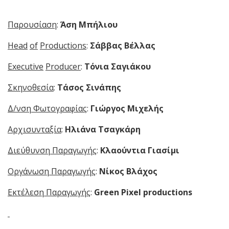
Παρουσίαση
:
Άση Μπήλιου
Head
of
Productions
:
Σάββας Βέλλας
Executive
Producer
:
Τόνια Σαγιάκου
Σκηνοθεσία
:
Τάσος Σινάπης
Δ/νση Φωτογραφίας
:
Γιώργος Μιχελής
Αρχισυνταξία
:
Ηλιάνα Τσαγκάρη
Διεύθυνση Παραγωγής
:
Κλαούντια Γιασίμι
Οργάνωση Παραγωγής
:
Νίκος Βλάχος
Εκτέλεση Παραγωγής
:
Green
Pixel
productions