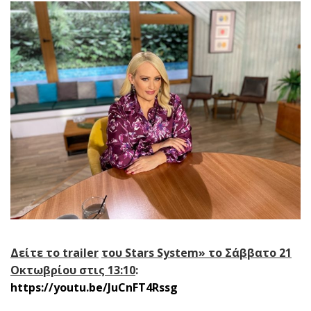
Δείτε το
trailer
του Stars System» το Σάββατο 21
Οκτωβρίου στις 13:10
:
https://youtu.be/JuCnFT4Rssg