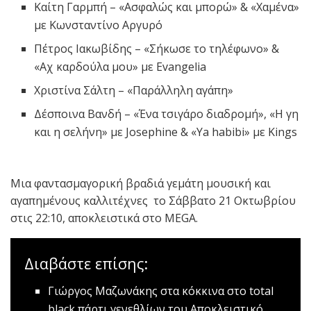
Καίτη Γαρμπή – «Ασφαλώς και μπορώ» & «Χαμένα»
με Κωνσταντίνο Αργυρό
Πέτρος Ιακωβίδης – «Σήκωσε το τηλέφωνo» &
«Αχ καρδούλα μου» με Evangelia
Χριστίνα Σάλτη – «Παράλληλη αγάπη»
Δέσποινα Βανδή – «Ένα τσιγάρο διαδρομή», «Η γη
και η σελήνη» με Josephine & «Ya habibi» με Kings
Μια φαντασμαγορική βραδιά γεμάτη μουσική και
αγαπημένους καλλιτέχνες το Σάββατο 21 Οκτωβρίου
στις 22:10, αποκλειστικά στο MEGA.
Διαβάστε επίσης:
Γιώργος Μαζωνάκης στα κόκκινα στο tοtal
black πάρτι γενεθλίων του
Αποκλειστικό