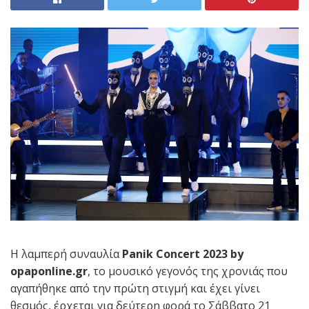
Η λαμπερή συναυλία
Panik
Concert
2023
by
opaponline
.
gr
, το μουσικό γεγονός της χρονιάς που
αγαπήθηκε από την πρώτη στιγμή και έχει γίνει
θεσμός, έρχεται για δεύτερη φορά το Σάββατο 21