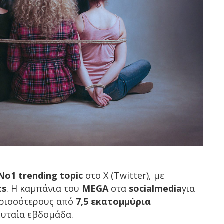
No1 trending topic
στο X (Twitter), με
ts
. Η καμπάνια του
MEGA
στα
socialmedia
για
ερισσότερους από
7,5 εκατομμύρια
ευταία εβδομάδα.