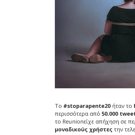
Το
#stoparapente20
ήταν το
περισσότερα από
50.000 twee
το Reunionείχε απήχηση σε π
μοναδικούς χρήστες
την τελ