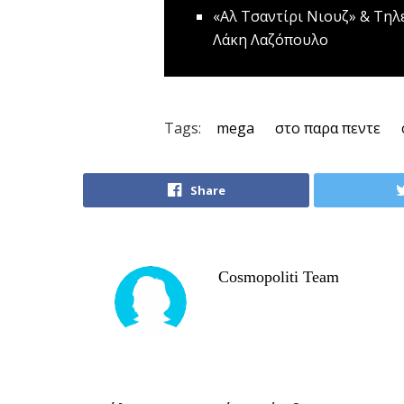
«Αλ Τσαντίρι Νιουζ» & Tηλ
Λάκη Λαζόπουλο
Tags:
mega
στο παρα πεντε
Share
Cosmopoliti Team