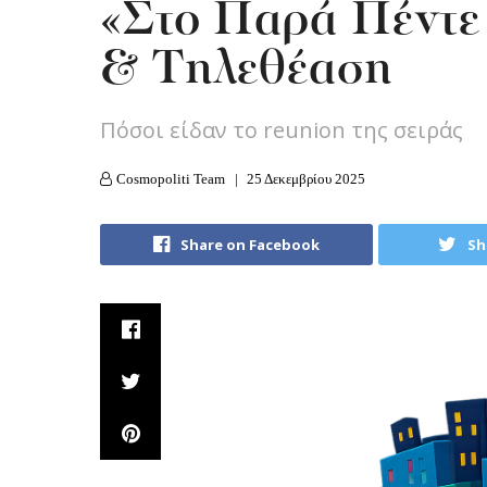
«Στο Παρά Πέντε 
& Tηλεθέαση
Πόσοι είδαν το reunion της σειράς
Cosmopoliti Team
25 Δεκεμβρίου 2025
Share on Facebook
Sh