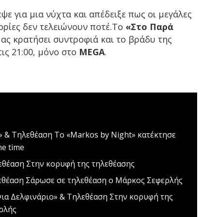
ψε για μια νύχτα και απέδειξε πως οι μεγάλες
τορίες δεν τελειώνουν ποτέ.Το
«Στο Παρά
ας κρατήσει συντροφιά και το βράδυ της
τις 21:00, μόνο στο
MEGA
.
ά» & Τηλεθέαση
Το «Markos by Night» κατέκτησε
me time
εθέαση
Στην κορυφή της τηλεθέασης
εθέαση
Σάρωσε σε τηλεθέαση ο Μάρκος Σεφερλής
νια Δελφινάριο» & Τηλεθέαση
Στην κορυφή της
ρλής