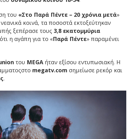
ση του
«Στο Παρά Πέντε – 20 χρόνια μετά
»
 νεανικά κοινά, τα ποσοστά εκτοξεύτηκαν
μπής ξεπέρασε τους
3,8 εκατομμύρια
ότι η αγάπη για το «
Παρά Πέντε
» παραμένει
union
του
MEGA
ήταν εξίσου εντυπωσιακή. Η
ράμματοςστο
m
egatv.com
σημείωσε ρεκόρ και
ές
.