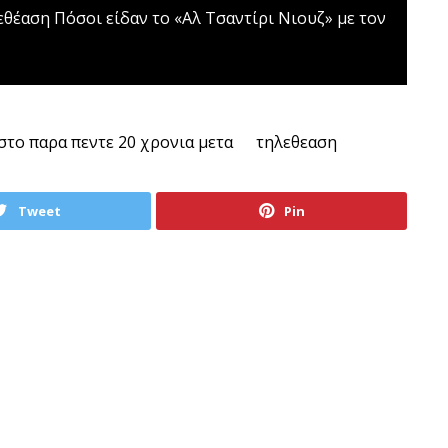
εθέαση
Πόσοι είδαν το «Αλ Τσαντίρι Νιουζ» με τον
στο παρα πεντε 20 χρονια μετα
τηλεθεαση
Tweet
Pin