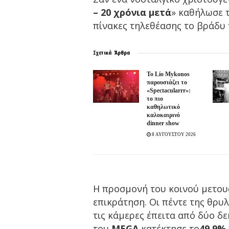
– 20 χρόνια μετά
» καθήλωσε 
πίνακες τηλεθέασης το βράδυ 
Σχετικά
Άρθρα
Το Lío Mykonos
παρουσιάζει το
«Spectacularrr»:
το πιο
καθηλωτικό
καλοκαιρινό
dinner show
8 ΑΥΓΟΥΣΤΟΥ 2026
Η προσμονή του κοινού μετουσ
επικράτηση. Οι πέντε της θρ
τις κάμερες έπειτα από δύο δε
του
MEGA
κατέκτησε το
49,9%