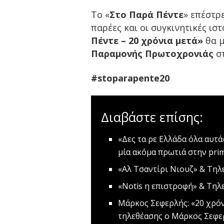
Το «
Στο Παρά Πέντε
» επέστρε
παρέες και οι συγκινητικές ισ
Πέντε – 20 χρόνια μετά»
θα μ
Παραμονής Πρωτοχρονιάς
σ
#stoparapente20
Διαβάστε επίσης:
«Δες τα ρε Ελλάδα όλα αυτ
μία ακόμα πρωτιά στην pri
«Αλ Τσαντίρι Νιουζ» & Τηλ
«Notis η επιστροφή» & Τηλ
Mάρκος Σεφερλής: «20 χρό
τηλεθέασης ο Μάρκος Σεφε