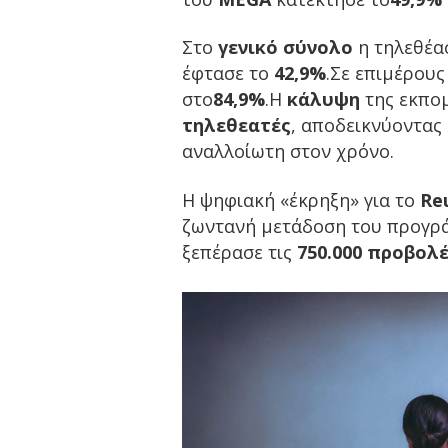
Στο
γενικό σύνολο
η τηλεθέα
έφτασε το
42,9%
.Σε επιμέρους
στο
84,9%
.Η
κάλυψη
της εκπο
τηλεθεατές
, αποδεικνύοντας 
αναλλοίωτη στον χρόνο.
Η ψηφιακή «έκρηξη» για το
Re
ζωντανή μετάδοση του προγ
ξεπέρασε τις
750.000 προβολ