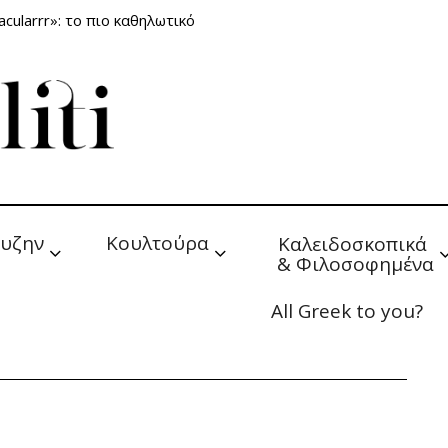
cularrr»: το πιο καθηλωτικό
υζην
Κουλτούρα
Καλειδοσκοπικά 
& Φιλοσοφημένα
All Greek to you?