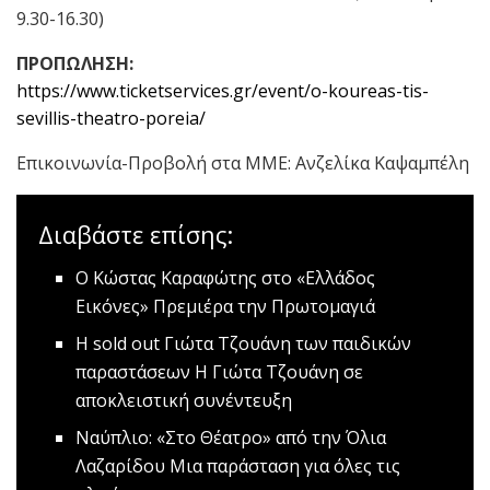
9.30-16.30)
ΠΡΟΠΩΛΗΣΗ:
https://www.ticketservices.gr/event/o-koureas-tis-
sevillis-theatro-poreia/
Επικοινωνία-Προβολή στα ΜΜΕ: Ανζελίκα Καψαμπέλη
Διαβάστε επίσης:
Ο Κώστας Καραφώτης στο «Ελλάδος
Εικόνες»
Πρεμιέρα την Πρωτομαγιά
Η sold out Γιώτα Τζουάνη των παιδικών
παραστάσεων
Η Γιώτα Τζουάνη σε
αποκλειστική συνέντευξη
Ναύπλιο: «Στο Θέατρο» από την Όλια
Λαζαρίδου
Μια παράσταση για όλες τις