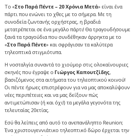
Το «
Στο Παρά Πέντε – 20 Χρόνια Μετά
» είναι ένα
πάρτι που ενώνει το χθες με το σήμερα. Με τη
συνοδεία ζωντανής ορχήστρας, η βραδιά
μετατρέπεται σε ένα μεγάλο πάρτι! Θα τραγουδήσουμε
ξανά τα τραγούδια που συνδέθηκαν άρρηκτα με το
«
Στο Παρά Πέντε
» και σφράγισαν τα καλύτερα
τηλεοπτικά στιγμιότυπα.
Η νοσταλγία συναντά το χιούμορ στις ολοκαίνουριες
σκηνές που έγραψε ο
Γιώργος Καπουτζίδης
,
βασιζόμενος στα αιτήματα του τηλεοπτικού κοινού!
Οι πέντε ήρωες επιστρέφουν για να μας αποκαλύψουν
νέες περιπέτειες και να μας δείξουν πώς
αντιμετώπισαν (ή και όχι!) τα μεγάλα γεγονότα της
τελευταίας 20ετίας.
Εσύ θα λείπεις από αυτό το ανεπανάληπτο Reunion;
Ένα χριστουγεννιάτικο τηλεοπτικό δώρο έρχεται την