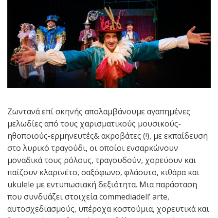
Ζωντανά επί σκηνής απολαμβάνουμε αγαπημένες
μελωδίες από τους χαρισματικούς μουσικούς-
ηθοποιούς-ερμηνευτές& ακροβάτες (!), με εκπαίδευση
στο λυρικό τραγούδι, οι οποίοι ενσαρκώνουν
μοναδικά τους ρόλους, τραγουδούν, χορεύουν και
παίζουν κλαρινέτο, σαξόφωνο, φλάουτο, κιθάρα και
ukulele με εντυπωσιακή δεξιότητα. Μια παράσταση
που συνδυάζει στοιχεία commediadell’ arte,
αυτοσχεδιασμούς, υπέροχα κοστούμια, χορευτικά και