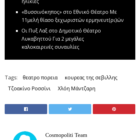
ηλικίες
«Βυσσινόκηπος» στο Εθνικό Θέατρο
Με
11μελή θίασο ξεχωριστών ερμηνευτ(ρι)ών
Oι Πυξ Λαξ στο Δημοτικό Θέατρο
Λυκαβηττού
Για 2 μεγάλες
καλοκαιρινές συναυλίες
Tags:
θεατρο πορεια
κουρεας της σεβιλλης
Τζοακίνο Ροσσίνι
Χλόη Μάντζαρη
Cosmopoliti Team