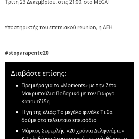
Τρίτη 23 Δεκεμβρίου, στις 21:00, στο MEGA!
Υποστηρικτής του επετειακού reunion, η ΔΕΗ.
#stoparapente20
Διαβάστε επίσης:
Πρεμιέρα για το «Moments» με την Ζέτα
Μακρυπούλια
Ποδαρικό με τον Γιώργο
Καπουτζίδη
Η γη της ελιάς: Το μεγάλο φινάλε
Τι θα
δούμε στο τελευταίο επεισόδιο
Mάρκος Σεφερλής: «20 χρόνια Δελφινάριο»
& Τηλεθέαση
Στην κορυφή της τηλεθέασης ο