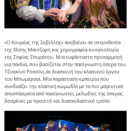
«Ο Κουρέας της Σεβίλλης» ανεβαίνει σε σκηνοθεσία
της Χλόης Μάντζαρη και χορογραφία-κινησιολογία
της Σοφίας Σπυράτου,. Μια ευφάνταστη προσαρμογή
για παιδιά, που βασίζεται στην πασίγνωστη όπερα του
Τζοακίνο Ροσσίνι,σε διασκευή του κλασικού έργου
του Μπωμαρσαί. Μία παράσταση-εμπειρία που
συνδυάζει την κλασική κωμωδία με τα πιο μαγευτικά
αποσπάσματα από πασίγνωστες μελωδίες της όπερας
δοσμένες με προσιτό και διασκεδαστικό τρόπο.