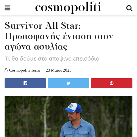
Survivor All Star:
Πρωτοφανής ένταση στον
αγώνα ασυλίας
Τι θα δούμε στο αποψινό επεισόδιο
Cosmopoliti Team
23 Μαΐου 2023