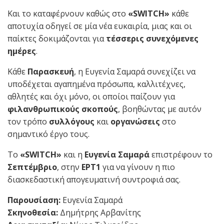
Και το καταφέρνουν καθώς στο
«SWITCH»
κάθε
αποτυχία οδηγεί σε μία νέα ευκαιρία, μιας και οι
παίκτες δοκιμάζονται για
τέσσερις συνεχόμενες
ημέρες
.
Κάθε
Παρασκευή
,
η Ευγενία Σαμαρά
συνεχίζει να
υποδέχεται αγαπημένα πρόσωπα, καλλιτέχνες,
αθλητές και όχι μόνο, οι οποίοι παίζουν για
φιλανθρωπικούς σκοπούς
, βοηθώντας με αυτόν
τον τρόπο
συλλόγους
και
οργανώσεις
στο
σημαντικό έργο τους.
Το
«SWITCH»
και η
Ευγενία Σαμαρά
επιστρέφουν το
Σεπτέμβριο
, στην
ΕΡΤ1
για να γίνουν η πιο
διασκεδαστική απογευματινή συντροφιά σας.
Παρουσίαση:
Ευγενία Σαμαρά
Σκηνοθεσία:
Δημήτρης Αρβανίτης