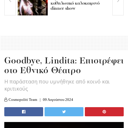
καθηλωτικό καλοκαιρινό
dinner show
Goodbye, Lindita: Επιστρέφει
στο Εθνικό Θέατρο
Η παράσταση που υμνήθηκε από κοινό και
κριτικούς
Cosmopoliti Team
09 Αυγούστου 2024