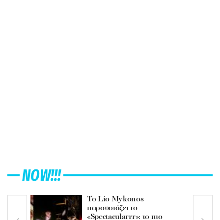
NOW!!!
Το Lío Mykonos
παρουσιάζει το
«Spectacularrr»: το πιο