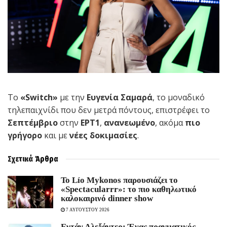
Το
«
Switch
»
με την
Ευγενία Σαμαρά
, το μοναδικό
τηλεπαιχνίδι που δεν μετρά πόντους, επιστρέφει το
Σεπτέμβριο
στην
ΕΡΤ1
,
ανανεωμένο
, ακόμα
πιο
γρήγορο
και με
νέες δοκιμασίες
.
Σχετικά
Άρθρα
Το Lío Mykonos παρουσιάζει το
«Spectacularrr»: το πιο καθηλωτικό
καλοκαιρινό dinner show
7 ΑΥΓΟΥΣΤΟΥ 2026
Εντάν Αλεξάντερ: Ένας πραγματικός