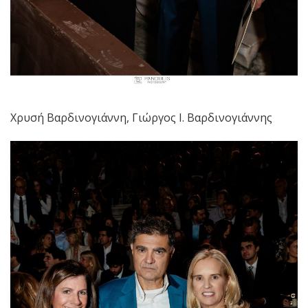
Χρυσή Βαρδινογιάννη, Γιώργος Ι. Βαρδινογιάννης