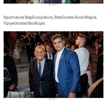
Χριστιάννα Βαρδινογιάννη, Βασίλισσα Άννα Μαρία,
Πριγκίπισσα Θεοδώρα