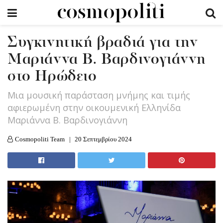
Συγκινητική βραδιά για την
Μαριάννα Β. Βαρδινογιάννη
στο Ηρώδειο
Μια μουσική παράσταση μνήμης και τιμής
αφιερωμένη στην οικουμενική Ελληνίδα
Μαριάννα Β. Βαρδινογιάννη
Cosmopoliti Team
20 Σεπτεμβρίου 2024