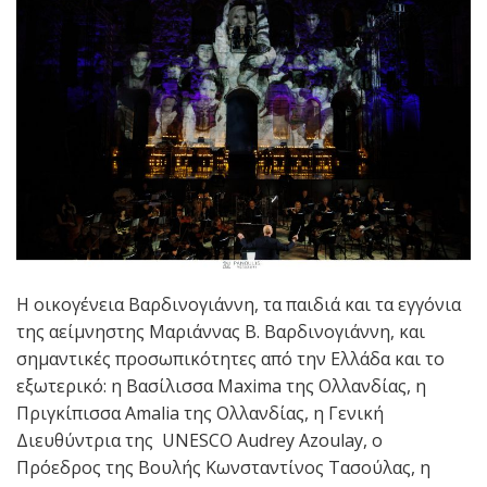
Η οικογένεια Βαρδινογιάννη, τα παιδιά και τα εγγόνια
της αείμνηστης Μαριάννας Β. Βαρδινογιάννη, και
σημαντικές προσωπικότητες από την Ελλάδα και το
εξωτερικό: η Βασίλισσα Maxima της Ολλανδίας, η
Πριγκίπισσα Amalia της Ολλανδίας, η Γενική
Διευθύντρια της UNESCO Audrey Azoulay, ο
Πρόεδρος της Βουλής Κωνσταντίνος Τασούλας, η