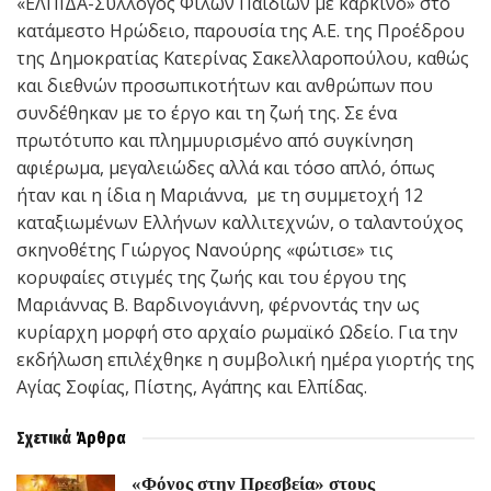
«ΕΛΠΙΔΑ-Σύλλογος Φίλων Παιδιών με καρκίνο» στο
κατάμεστο Ηρώδειο, παρουσία της Α.Ε. της Προέδρου
της Δημοκρατίας Κατερίνας Σακελλαροπούλου, καθώς
και διεθνών προσωπικοτήτων και ανθρώπων που
συνδέθηκαν με το έργο και τη ζωή της. Σε ένα
πρωτότυπο και πλημμυρισμένο από συγκίνηση
αφιέρωμα, μεγαλειώδες αλλά και τόσο απλό, όπως
ήταν και η ίδια η Μαριάννα, με τη συμμετοχή 12
καταξιωμένων Ελλήνων καλλιτεχνών, ο ταλαντούχος
σκηνοθέτης Γιώργος Νανούρης «φώτισε» τις
κορυφαίες στιγμές της ζωής και του έργου της
Μαριάννας Β. Βαρδινογιάννη, φέρνοντάς την ως
κυρίαρχη μορφή στο αρχαίο ρωμαϊκό Ωδείο. Για την
εκδήλωση επιλέχθηκε η συμβολική ημέρα γιορτής της
Αγίας Σοφίας, Πίστης, Αγάπης και Ελπίδας.
Σχετικά
Άρθρα
«Φόνος στην Πρεσβεία» στους