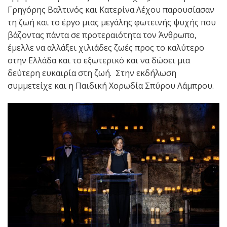
Γρηγόρης Βαλτινός και Κατερίνα Λέχου παρουσίασαν
τη ζωή και το έργο μιας μεγάλης φωτεινής ψυχής που
βάζοντας πάντα σε προτεραιότητα τον Άνθρωπο,
έμελλε να αλλάξει χιλιάδες ζωές προς το καλύτερο
στην Ελλάδα και το εξωτερικό και να δώσει μια
δεύτερη ευκαιρία στη ζωή. Στην εκδήλωση
συμμετείχε και η Παιδική Χορωδία Σπύρου Λάμπρου.