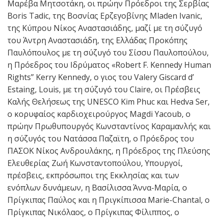
Μαρέβα Μητσοτάκη, οι πρώην Πρόεδροι της Σερβίας
Boris Tadic, της Βοσνίας Ερζεγοβίνης Mladen Ivanic,
της Κύπρου Νίκος Αναστασιάδης, μαζί με τη σύζυγό
του Άντρη Αναστασιάδη, της Ελλάδας Προκόπης
Παυλόπουλος με τη σύζυγό του Σίσσυ Παυλοπούλου,
η Πρόεδρος του Ιδρύματος «Robert F. Kennedy Human
Rights” Kerry Kennedy, ο γιος του Valery Giscard d’
Estaing, Louis, με τη σύζυγό του Claire, οι Πρέσβεις
Καλής Θελήσεως της UNESCO Kim Phuc και Hedva Ser,
o κορυφαίος καρδιοχειρούργος Μagdi Yacoub, ο
πρώην Πρωθυπουργός Κωνσταντίνος Καραμανλής και
η σύζυγός του Νατάσσα Παζαϊτη, ο Πρόεδρος του
ΠΑΣΟΚ Νίκος Ανδρουλάκης, η Πρόεδρος της Πλεύσης
Ελευθερίας Ζωή Κωνσταντοπούλου, Υπουργοί,
πρέσβεις, εκπρόσωποι της Εκκλησίας και των
ενόπλων δυνάμεων, η Βασίλισσα Άννα-Μαρία, ο
Πρίγκιπας Παύλος και η Πριγκίπισσα Μarie-Chantal, o
Πρίγκιπας Νικόλαος, ο Πρίγκιπας Φίλιππος, ο