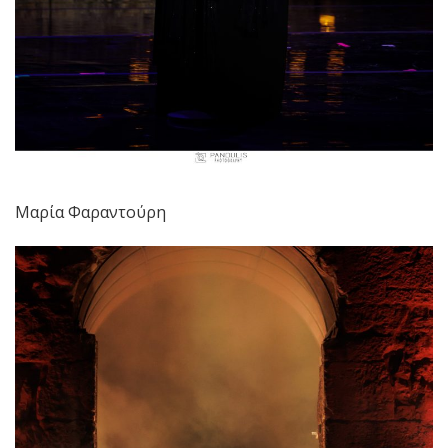
Μαρία Φαραντούρη