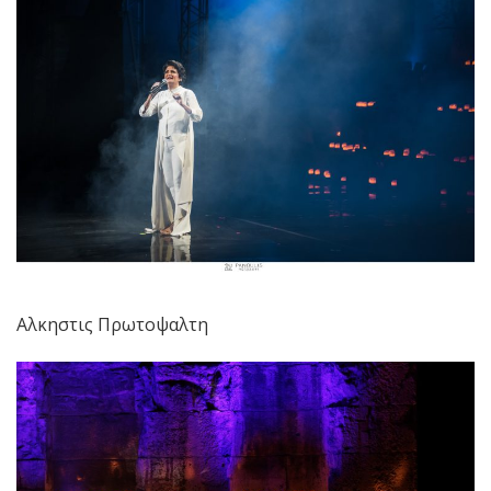
Αλκηστις Πρωτοψαλτη