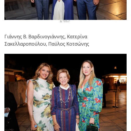
Γιάννης Β. Βαρδινογιάννης, Κατερίνα
Σακελλαροπούλου, Παύλος Κοτσώνης