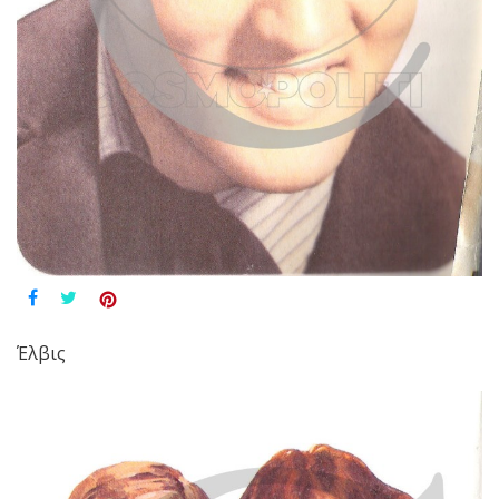
Έλβις