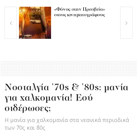
«Φόνος στην Πρεσβεία»
στους κινηματογράφους
Νοσταλγία ’70s & ’80s: μανία
για χαλκομανία! Εσύ
σιδέρωσες;
Η μανία για χαλκομανία στα νεανικά περιοδικά
των ΄70ς και ΄80ς