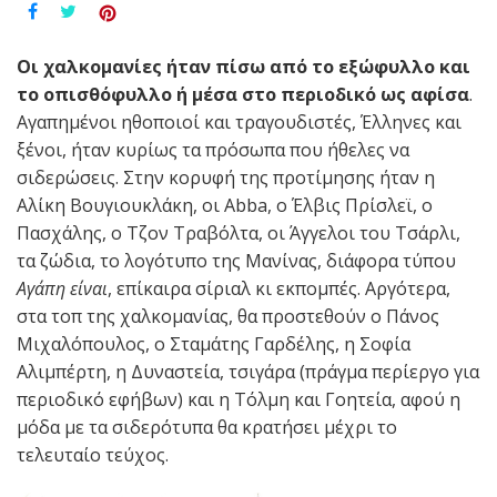
Οι χαλκομανίες ήταν πίσω από το εξώφυλλο και
το οπισθόφυλλο ή μέσα στο περιοδικό ως αφίσα
.
Αγαπημένοι ηθοποιοί και τραγουδιστές, Έλληνες και
ξένοι, ήταν κυρίως τα πρόσωπα που ήθελες να
σιδερώσεις. Στην κορυφή της προτίμησης ήταν η
Αλίκη Βουγιουκλάκη, οι Αbba, ο Έλβις Πρίσλεϊ, ο
Πασχάλης, ο Τζον Τραβόλτα, οι Άγγελοι του Τσάρλι,
τα ζώδια, το λογότυπο της Μανίνας, διάφορα τύπου
Αγάπη είναι
, επίκαιρα σίριαλ κι εκπομπές. Αργότερα,
στα τοπ της χαλκομανίας, θα προστεθούν ο Πάνος
Μιχαλόπουλος, ο Σταμάτης Γαρδέλης, η Σοφία
Αλιμπέρτη, η Δυναστεία, τσιγάρα (πράγμα περίεργο για
περιοδικό εφήβων) και η Τόλμη και Γοητεία, αφού η
μόδα με τα σιδερότυπα θα κρατήσει μέχρι το
τελευταίο τεύχος.