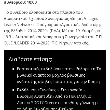
συνεδρίου: 10:00
Το συνέδριο υλοποιείται στο πλαίσιο του
Διακρατικού Σχεδίου Συνεργασίας «Smart Villages
LeaderNetwork», Πρόγραμμα «Αγροτικής Ανάπτυξης
της Ελλάδας 2014-2020» (ΠΑΑ), Μέτρο 19, Υπομέτρο
19.3 – Διατοπική και Διακρατική Συνεργασία του Τ.Π.
CLLD/LEADER 2014-2020, Π.Ε. Νήσων Αττικής.
Διαβάστε επίσης:
Εορταστικές εκδηλώσεις στον Ψηλορείτη
Τα
μινωϊκά ανάκτορα μοχλός βιώσιμης
ανάπτυξης υψηλής ποιότητας για την Κρήτη
Εκδήλωση «Γυναίκες – Συνεργασία –
Βιώσιμη Ανάπτυξη»
Από το Πανελλήνιο
Δίκτυο SDG17 Greece σε συνδιοργάνωση με
το Δήμο Λυκόβρυσης-Πεύκης