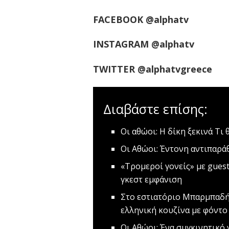
FACEBOOK
@
alphatv
INSTAGRAM @alphatv
TWITTER @alphatvgreece
Διαβάστε επίσης:
Οι αθώοι: Η δίκη ξεκινά
Τι 
Οι Αθώοι: Έντονη αντιπαρά
«Τρομεροί γονείς» με gues
γκεστ εμφάνιση
Στο εστιατόριο Mπαρμπαδήμ
ελληνική κουζίνα με φόντο
Οι Αθώοι: Ένα συγκινητικό