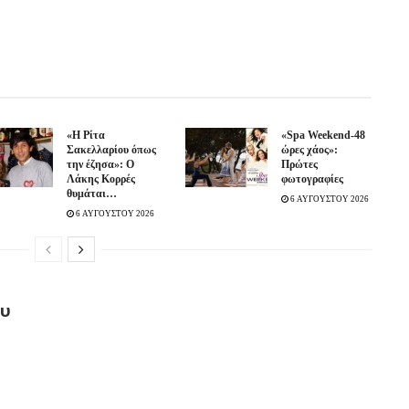
«Η Ρίτα
«Spa Weekend-48
Σακελλαρίου όπως
ώρες χάος»:
την έζησα»: Ο
Πρώτες
Λάκης Κορρές
φωτογραφίες
θυμάται…
6 ΑΥΓΟΥΣΤΟΥ 2026
6 ΑΥΓΟΥΣΤΟΥ 2026
ου