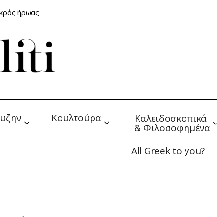
ικρός ήρωας
υζην
Κουλτούρα
Καλειδοσκοπικά 
& Φιλοσοφημένα
All Greek to you?