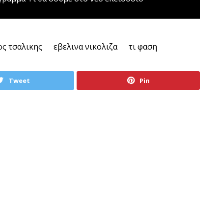
ος τσαλικης
εβελινα νικολιζα
τι φαση
Tweet
Pin