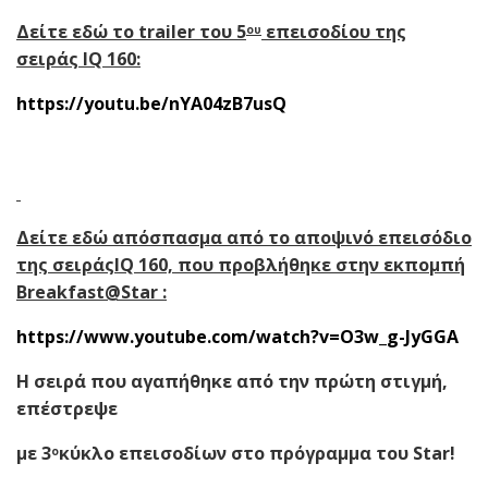
Δείτε εδώ το
trailer
του 5
επεισοδίου της
ου
σειράς
IQ
160:
https://youtu.be/nYA04zB7usQ
Δείτε εδώ απόσπασμα από το αποψινό επεισόδιο
της σειράς
IQ
160, που προβλήθηκε στην εκπομπή
Breakfast
@
Star
:
https://www.youtube.com/watch?v=O3w_g-JyGGA
Η σειρά που αγαπήθηκε από την πρώτη στιγμή,
επέστρεψε
με 3
κύκλο επεισοδίων στο πρόγραμμα του Star!
ο