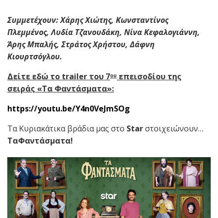
Συμμετέχουν: Χάρης Χιώτης, Κωνσταντίνος
Πλεμμένος, Λυδία Τζανουδάκη, Νίνα Κεφαλογιάννη,
Άρης Μπαλής, Στράτος Χρήστου, Δάφνη
Κιουρτσόγλου.
Δείτε εδώ το
trailer
του 7
επεισοδίου της
ου
σειράς «Τα Φαντάσματα»:
https://youtu.be/Y4n0VeJmSOg
Tα Κυριακάτικα βράδια μας στο
Star
στοιχειώνουν…
ΤαΦαντάσματα!