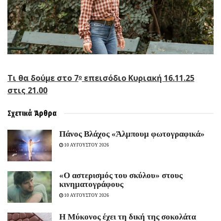
Τι θα δούμε στ
o
7
επεισόδιο
Κυριακή 16.11.25
ο
στις 21.00
Σχετικά
Άρθρα
Πάνος Βλάχος «Άλμπουμ φωτογραφικά»
10 ΑΥΓΟΥΣΤΟΥ 2026
«Ο αστερισμός του σκύλου» στους
κινηματογράφους
10 ΑΥΓΟΥΣΤΟΥ 2026
Η Μύκονος έχει τη δική της σοκολάτα