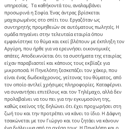
υπηρεσίας. Τα καθήκοντά του, αναλαμβάνει
προσωρινά η Σοφία. Ένας άντρας βρίσκεται
μαχαιρωμένος στο σπίτι του. Εργαζόταν ως
συντηρητής προμηθειών σε αυτόματους πωλητές. Η
ομάδα πηγαίνει στην τελευταία εταιρία όπου
εμφανίστηκε το θύμα και εκεί βλέπουν με έκπληξη τον
Αργύρη, που ήρθε για να ερευνήσει οικονομικές
απάτες. Αποδεικνύεται ότι τα συστήματα της εταιρίας
είχαν παραβιαστεί και κάποιος τους εκβίαζε για
μικροποσά. Η Πηνελόπη ξεσκεπάζει τον χάκερ, που
είναι ένας δωδεκάχρονος, γείτονας του θύματος, από
τον οποίο αντλεί χρήσιμες πληροφορίες. Καταφέρνει
να συναντήσει επιτέλους και τον Τηλέμαχο, αλλά δεν
προλαβαίνει να του πει για την εγκυμοσύνη της,
καθώς εκείνος τής δηλώνει ότι έχει προχωρήσει στη
ζωή του και την προτρέπει να κάνει το ίδιο. Η Δάφνη
τσακώνεται με τον Γιώργο και του ζητάει να κάνουν
ένα διάλειμμα από τη σχέση τους. Η Πηνελόπη και ο