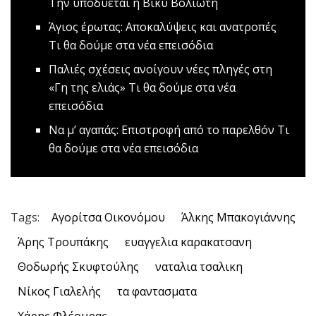
Την υποδύεται η Βίκυ Βολιώτη
Άγιος έρωτας: Αποκαλύψεις και ανατροπές
Τι θα δούμε στα νέα επεισόδια
Παλιές σχέσεις ανοίγουν νέες πληγές στη
«Γη της ελιάς»
Τι θα δούμε στα νέα
επεισόδια
Να μ’ αγαπάς: Επιστροφή από το παρελθόν
Τι
θα δούμε στα νέα επεισόδια
Tags:
Αγορίτσα Οικονόμου
Άλκης Μπακογιάννης
Άρης Τρουπάκης
ευαγγελια καρακατσανη
Θοδωρής Σκυφτούλης
ναταλια τσαλικη
Νίκος Γιαλελής
τα φαντασματα