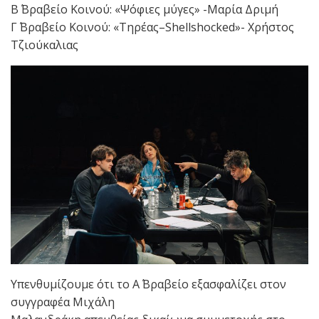
Β΄ Βραβείο Κοινού: «Ψόφιες μύγες» -Μαρία Δριμή
Γ΄ Βραβείο Κοινού: «Τηρέας–Shellshocked»- Χρήστος
Τζιούκαλιας
Υπενθυμίζουμε ότι το Α΄ Βραβείο εξασφαλίζει στον
συγγραφέα Μιχάλη