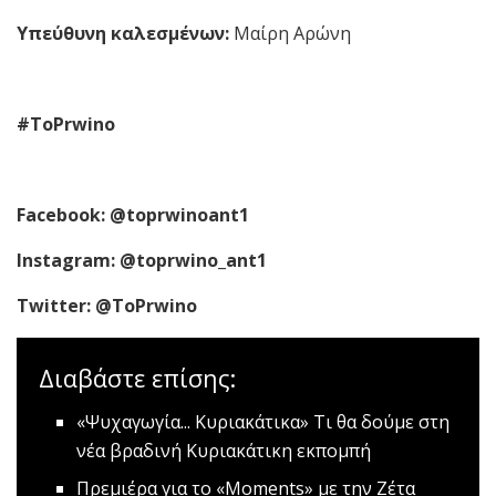
Υπεύθυνη καλεσμένων:
Μαίρη Αρώνη
#ToPrwino
Facebook: @toprwinoant1
Instagram: @toprwino_ant1
Twitter: @ToPrwin
ο
Διαβάστε επίσης:
«Ψυχαγωγία... Κυριακάτικα»
Tι θα δούμε στη
νέα βραδινή Κυριακάτικη εκπομπή
Πρεμιέρα για το «Moments» με την Ζέτα