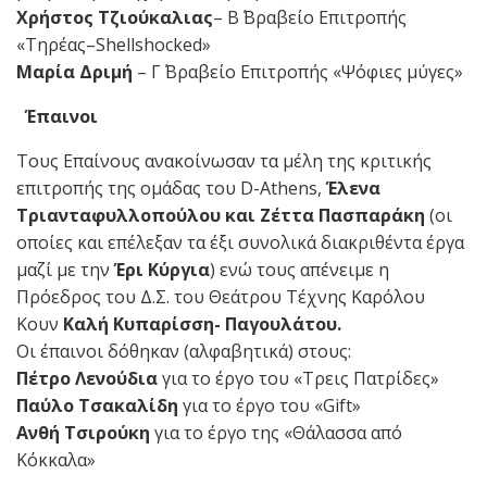
Χρήστος Τζιούκαλιας
– Β΄ Βραβείο Επιτροπής
«Τηρέας–Shellshocked»
Μαρία Δριμή
– Γ΄ Βραβείο Επιτροπής «Ψόφιες μύγες»
Έπαινοι
Τους Επαίνους ανακοίνωσαν τα μέλη της κριτικής
επιτροπής της ομάδας του D-Athens,
Έλενα
Τριανταφυλλοπούλου και Ζέττα Πασπαράκη
(οι
οποίες και επέλεξαν τα έξι συνολικά διακριθέντα έργα
μαζί με την
Έρι Κύργια
) ενώ τους απένειμε η
Πρόεδρος του Δ.Σ. του Θεάτρου Τέχνης Καρόλου
Κουν
Καλή Κυπαρίσση- Παγουλάτου.
Οι έπαινοι δόθηκαν (αλφαβητικά) στους:
Πέτρο Λενούδια
για το έργο του «Τρεις Πατρίδες»
Παύλο Τσακαλίδη
για το έργο του «Gift»
Ανθή Τσιρούκη
για το έργο της «Θάλασσα από
Κόκκαλα»