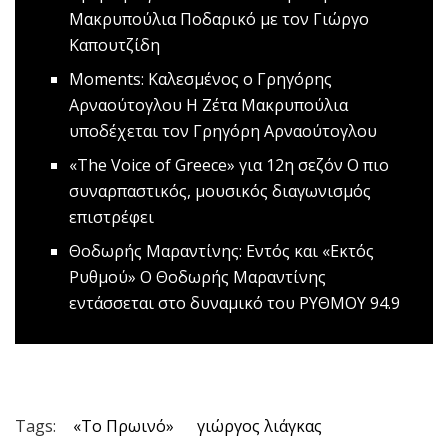
Μακρυπούλια
Ποδαρικό με τον Γιώργο
Καπουτζίδη
Moments: Καλεσμένος ο Γρηγόρης
Αρναούτογλου
Η Ζέτα Μακρυπούλια
υποδέχεται τον Γρηγόρη Αρναούτογλου
«The Voice of Greece» για 12η σεζόν
O πιο
συναρπαστικός, μουσικός διαγωνισμός
επιστρέφει
Θοδωρής Μαραντίνης: Εντός και «Εκτός
Ρυθμού»
O Θοδωρής Μαραντίνης
εντάσσεται στο δυναμικό του ΡΥΘΜΟΥ 94.9
Tags:
«Το Πρωινό»
γιώργος λιάγκας