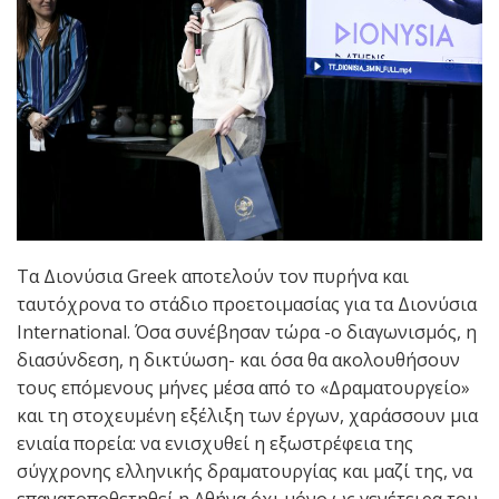
Τα Διονύσια Greek αποτελούν τον πυρήνα και
ταυτόχρονα το στάδιο προετοιμασίας για τα Διονύσια
International. Όσα συνέβησαν τώρα -ο διαγωνισμός, η
διασύνδεση, η δικτύωση- και όσα θα ακολουθήσουν
τους επόμενους μήνες μέσα από το «Δραματουργείο»
και τη στοχευμένη εξέλιξη των έργων, χαράσσουν μια
ενιαία πορεία: να ενισχυθεί η εξωστρέφεια της
σύγχρονης ελληνικής δραματουργίας και μαζί της, να
επανατοποθετηθεί η Αθήνα όχι μόνο ως γενέτειρα του