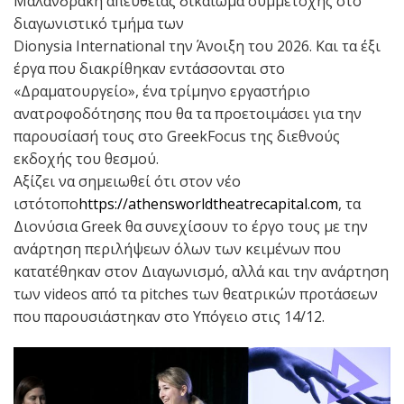
Μαλανδράκη απευθείας δικαίωμα συμμετοχής στο
διαγωνιστικό τμήμα των
Dionysia International την Άνοιξη του 2026. Και τα έξι
έργα που διακρίθηκαν εντάσσονται στο
«Δραματουργείο», ένα τρίμηνο εργαστήριο
ανατροφοδότησης που θα τα προετοιμάσει για την
παρουσίασή τους στο GreekFocus της διεθνούς
εκδοχής του θεσμού.
Αξίζει να σημειωθεί ότι στον νέο
ιστότοπο
https://athensworldtheatrecapital.com
, τα
Διονύσια Greek θα συνεχίσουν το έργο τους με την
ανάρτηση περιλήψεων όλων των κειμένων που
κατατέθηκαν στον Διαγωνισμό, αλλά και την ανάρτηση
των videos από τα pitches των θεατρικών προτάσεων
που παρουσιάστηκαν στο Υπόγειο στις 14/12.