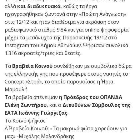
αλλά
και διαδικτυακά
, καθώς τα έργα
ηχογραφήθηκαν ζωντανά στην «Πρώτη Ανάγνωση»
στις 12/12 και ήταν διαθέσιμα για ακρόαση στον
ραδιοφωνικό σταθμό 9.84 και για online ψηφοφορία
μέχρι τα μεσάνυχτα της Παρασκευής 19/12 στο
Instagram του Δήμου Αθηναίων. Ψήφισαν συνολικά
1.316 ακροατές/τριες και θεατές.
Τα
Βραβεία Κοινού
συνδέθηκαν με συμβολικά δώρα
της ελληνικής γης που προσέφερε στους νικητές το
Concept «Στοά», το οποίο παρουσίασε η Ήρια
Μαμουλή.
Τα βραβεία απένειμαν
η Πρόεδρος του ΟΠΑΝΔΑ
Ελένη Ζωντήρου,
και ο
Διευθύνων Σύμβουλος της
ΕΑΤΑ Ιωάννης Γιώργιζας
.
Το Κοινό ψήφισε:
Α΄ Βραβείο Κοινού: «Τα μακρινά φώτα χορεύουν για
μας» -Μιχάλης Μαλανδράκης