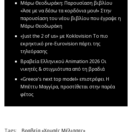
Mάρω Θεοδωράκη: Παρουσίαση βιβλίου
«Άσε με να δέσω τα κορδόνια μου!»
Στην
παρουσίαση του νέου βιβλίου που έγραψε η
Μάρω Θεοδωράκη
«Just the 2 οf us» με Koklovision
Tο πιο
εκρηκτικό pre-Eurovision πάρτι της
τηλεόρασης
Βραβεία Ελληνικού Animation 2026
Οι
νικητές & στιγμιότυπα από τη βραδιά
«Greece's next top model» επιστρέφει
Η
Μπέττυ Μαγγίρα, προστίθεται στην παρέα
φέτος
Tags:
Βραβεία «Χρυσές Μέλισσες»