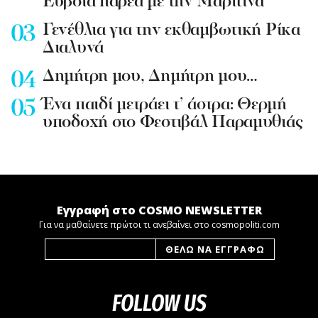
Εύβοια παρέα με την Μαριτίνα
Γενέθλια για την εκθαμβωτική Ρίκα
Διαλυνά
Δημήτρη μου, Δημήτρη μου…
Ένα παιδί μετράει τ’ άστρα: Θερμή
υποδοχή στο Φεστιβάλ Παραμυθιάς
Εγγραφή στο COSMO NEWSLETTER
Για να μαθαίνετε πρώτοι τι ανεβαίνει στο cosmopoliti.com
FOLLOW US