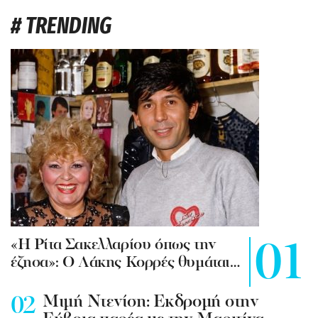
# TRENDING
«Η Ρίτα Σακελλαρίου όπως την
έζησα»: Ο Λάκης Κορρές θυμάται…
Mιμή Ντενίση: Εκδρομή στην