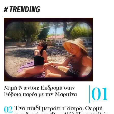
# TRENDING
Mιμή Ντενίση: Εκδρομή στην
Εύβοια παρέα με την Μαριτίνα
Ένα παιδί μετράει τ’ άστρα: Θερμή