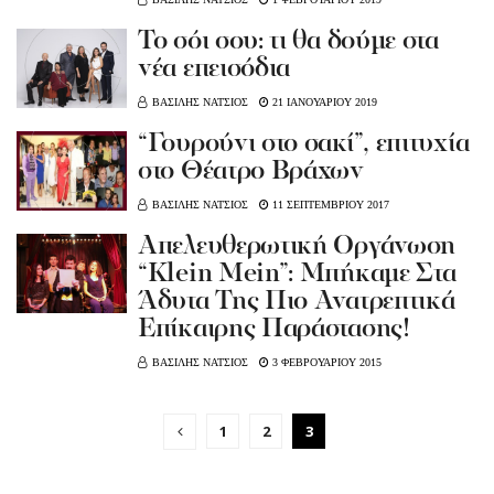
Το σόι σου: τι θα δούμε στα
νέα επεισόδια
ΒΑΣΙΛΗΣ ΝΑΤΣΙΟΣ
21 ΙΑΝΟΥΑΡΙΟΥ 2019
“Γουρούνι στο σακί”, επιτυχία
στο Θέατρο Βράχων
ΒΑΣΙΛΗΣ ΝΑΤΣΙΟΣ
11 ΣΕΠΤΕΜΒΡΙΟΥ 2017
Απελευθερωτική Οργάνωση
“Klein Mein”: Μπήκαμε Στα
Άδυτα Της Πιο Ανατρεπτικά
Επίκαιρης Παράστασης!
ΒΑΣΙΛΗΣ ΝΑΤΣΙΟΣ
3 ΦΕΒΡΟΥΑΡΙΟΥ 2015
1
2
3