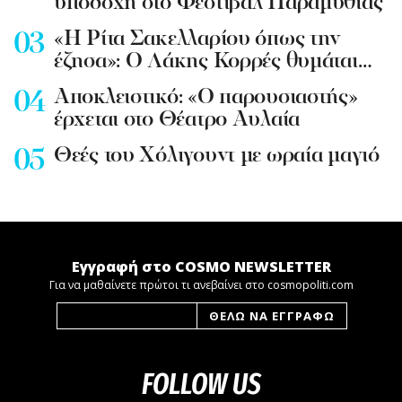
υποδοχή στο Φεστιβάλ Παραμυθιάς
«Η Ρίτα Σακελλαρίου όπως την
έζησα»: Ο Λάκης Κορρές θυμάται…
Aποκλειστικό: «Ο παρουσιαστής»
έρχεται στο Θέατρο Αυλαία
Θεές του Χόλιγουντ με ωραία μαγιό
Εγγραφή στο COSMO NEWSLETTER
Για να μαθαίνετε πρώτοι τι ανεβαίνει στο cosmopoliti.com
FOLLOW US