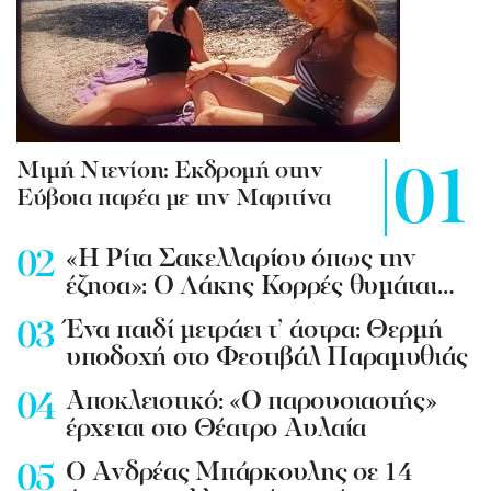
Mιμή Ντενίση: Εκδρομή στην
Εύβοια παρέα με την Μαριτίνα
«Η Ρίτα Σακελλαρίου όπως την
έζησα»: Ο Λάκης Κορρές θυμάται…
Ένα παιδί μετράει τ’ άστρα: Θερμή
υποδοχή στο Φεστιβάλ Παραμυθιάς
Aποκλειστικό: «Ο παρουσιαστής»
έρχεται στο Θέατρο Αυλαία
Ο Ανδρέας Μπάρκουλης σε 14