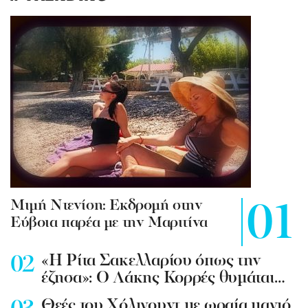
Mιμή Ντενίση: Εκδρομή στην
Εύβοια παρέα με την Μαριτίνα
«Η Ρίτα Σακελλαρίου όπως την
έζησα»: Ο Λάκης Κορρές θυμάται…
Θεές του Χόλιγουντ με ωραία μαγιό