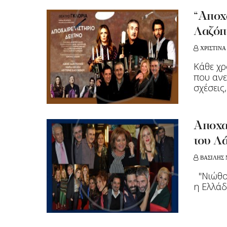
“Αποχα
Λαζόπ
ΧΡΙΣΤΙΝΑ
Κάθε χρ
που ανε
σχέσεις, 
Αποχαι
του Λ
ΒΑΣΙΛΗΣ 
"Nιώθου
η Ελλάδα