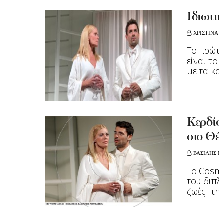
Ιδιωτι
ΧΡΙΣΤΙΝΑ
Το πρώτ
είναι τ
με τα κα
Κερδίσ
στο Θ
ΒΑΣΙΛΗΣ 
Το Cosm
του διπ
ζωές την