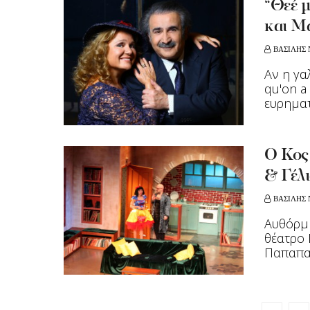
“Θεέ 
και Μ
ΒΑΣΙΛΗΣ 
Αν η γα
qu'on a
ευρηματι
Ο Κος
& Γέλι
ΒΑΣΙΛΗΣ 
Αυθόρμη
θέατρο 
Παπαπαν