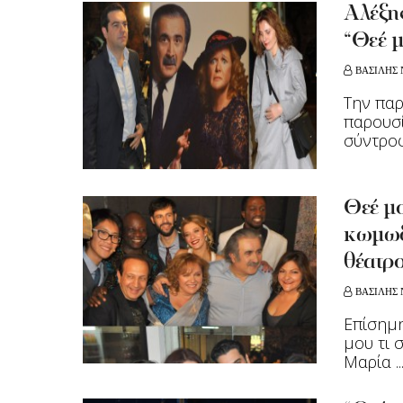
Aλέξη
“Θεέ μ
ΒΑΣΙΛΗΣ 
Την παρ
παρουσί
σύντροφό
Θεέ μο
κωμωδ
θέατρ
ΒΑΣΙΛΗΣ 
Επίσημη
μου τι 
Μαρία ..