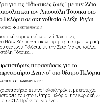
ρα για τις “Ιδιωτικές ζωές” με την Ζέτα
πούλια και τον Αποστόλη Τότσικα στο
ο Γκλόρια σε σκηνοθεσία Αλέξη Ρίγλη
ΝΑΤΣΙΟΣ
16 ΟΚΤΩΒΡΙΟΥ 2017
υστική ρομαντική κομεντί "Ιδιωτικές
ου Νόελ Κάουαρντ έκανε πρεμιέρα στην κεντρική
ου θεάτρου Γκλόρια, με την Ζέτα Μακρυπούλια,
τόλη Τότσικα, ...
ρετιστήριες παραστάσεις για το
ιρετιστήριο Δείπνο” στο θέατρο Γκλόρια
ΝΑΤΣΙΟΣ
15 ΙΑΝΟΥΑΡΙΟΥ 2017
χαιρετιστήριο Δείπνο" ολοκληρώνει με επιτυχία
αστάσεις του στο Θέατρο Γκλόρια, την Κυριακή 22
ου 2017. Πρόκειται για ένα ...