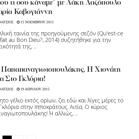
μου τι σου κάναμε” με Λάκη Λαζόπουλο
αρία Καβογιάννη
ΝΑΤΣΙΟΣ
15 ΝΟΕΜΒΡΙΟΥ 2015
λλική ταινία της προηγούμενης σεζόν (Qu'est-ce
 fait au Bon Dieu?, 2014) συζητήθηκε για την
κότητά της, ...
 Παπαπαναγιωτοπουλάκης, Η Χιονάτη
α Στο Γκλόρια!
ΝΑΤΣΙΟΣ
19 ΑΠΡΙΛΙΟΥ 2015
το γέλιο εκτός ορίων, ζει εδώ και λίγες μέρες το
Γκλόρια στην Ιπποκράτους. Αιτία; Ο κύριος
αγιωτοπουλάκης! Ή αλλιώς, ...