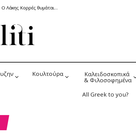
: Ο Λάκης Κορρές θυμάται…
υζην
Κουλτούρα
Καλειδοσκοπικά 
& Φιλοσοφημένα
All Greek to you?