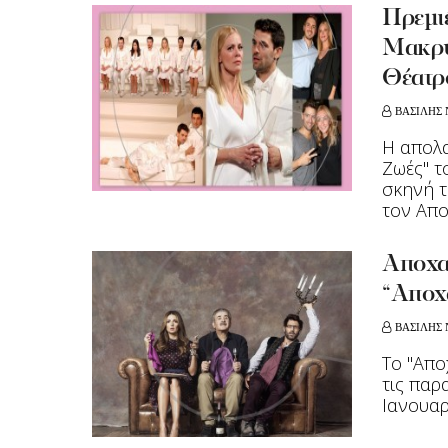
Πρεμιέ
Μακρυ
Θέατρ
ΒΑΣΙΛΗΣ 
Η απολα
Ζωές" τ
σκηνή τ
τον Αποσ
Αποχαι
“Αποχα
ΒΑΣΙΛΗΣ 
Το "Απο
τις παρ
Ιανουαρί