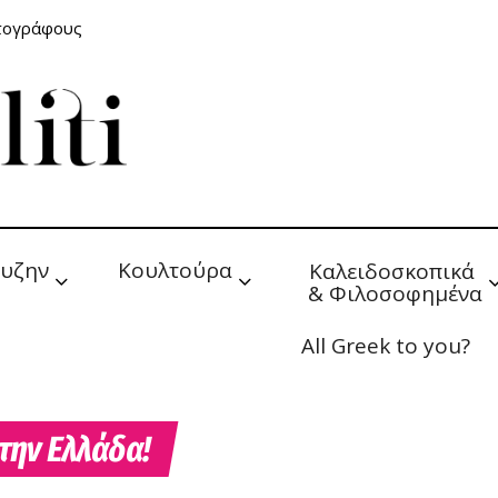
ατογράφους
υζην
Κουλτούρα
Καλειδοσκοπικά 
& Φιλοσοφημένα
All Greek to you?
στην Ελλάδα!