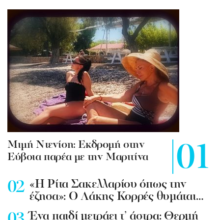
Mιμή Ντενίση: Εκδρομή στην
Εύβοια παρέα με την Μαριτίνα
«Η Ρίτα Σακελλαρίου όπως την
έζησα»: Ο Λάκης Κορρές θυμάται…
Ένα παιδί μετράει τ’ άστρα: Θερμή