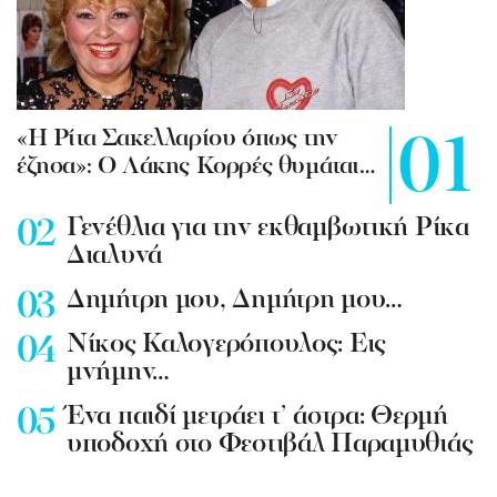
«Η Ρίτα Σακελλαρίου όπως την
έζησα»: Ο Λάκης Κορρές θυμάται…
Γενέθλια για την εκθαμβωτική Ρίκα
Διαλυνά
Δημήτρη μου, Δημήτρη μου…
Νίκος Καλογερόπουλος: Εις
μνήμην…
Ένα παιδί μετράει τ’ άστρα: Θερμή
υποδοχή στο Φεστιβάλ Παραμυθιάς