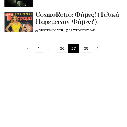
CosmoRetro: Φήμες! (Τελικά
Παρέμειναν Φήμες?)
ΧΡΙΣΤΙΝΑ ΠΟΛΙΤΗ
29 ΑΥΓΟΥΣΤΟΥ 2012
1
…
36
37
38