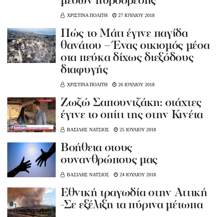
μέσων πυρόσβεσης
ΧΡΙΣΤΙΝΑ ΠΟΛΙΤΗ
27 ΙΟΥΛΙΟΥ 2018
Πώς το Μάτι έγινε παγίδα
θανάτου – Ένας οικισμός μέσα
στα πεύκα δίχως διεξόδους
διαφυγής
ΧΡΙΣΤΙΝΑ ΠΟΛΙΤΗ
26 ΙΟΥΛΙΟΥ 2018
Ζωζώ Σαπουντζάκη: στάχτες
έγινε το σπίτι της στην Κινέτα
ΒΑΣΙΛΗΣ ΝΑΤΣΙΟΣ
25 ΙΟΥΛΙΟΥ 2018
Βοήθεια στους
συνανθρώπους μας
ΒΑΣΙΛΗΣ ΝΑΤΣΙΟΣ
24 ΙΟΥΛΙΟΥ 2018
Εθνική τραγωδία στην Αττική
-Σε εξέλιξη τα πύρινα μέτωπα