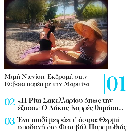
Mιμή Ντενίση: Εκδρομή στην
Εύβοια παρέα με την Μαριτίνα
«Η Ρίτα Σακελλαρίου όπως την
έζησα»: Ο Λάκης Κορρές θυμάται…
Ένα παιδί μετράει τ’ άστρα: Θερμή
υποδοχή στο Φεστιβάλ Παραμυθιάς