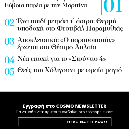
Εύβοια παρέα με την Μαριτίνα
Ένα παιδί μετράει τ’ άστρα: Θερμή
υποδοχή στο Φεστιβάλ Παραμυθιάς
Aποκλειστικό: «Ο παρουσιαστής»
έρχεται στο Θέατρο Αυλαία
Nέα εποχή για το «Στούντιο 4»
Θεές του Χόλιγουντ με ωραία μαγιό
Εγγραφή στο COSMO NEWSLETTER
Για να μαθαίνετε πρώτοι τι ανεβαίνει στο cosmopoliti.com