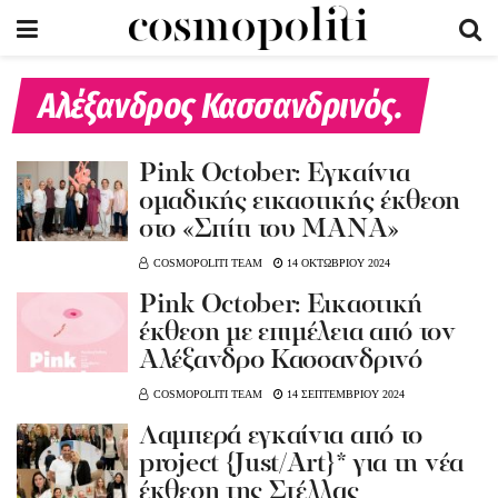
Αλέξανδρος Κασσανδρινός.
Pink October: Εγκαίνια
ομαδικής εικαστικής έκθεση
στο «Σπίτι του ΜΑΝΑ»
COSMOPOLITI TEAM
14 ΟΚΤΩΒΡΙΟΥ 2024
Pink October: Εικαστική
έκθεση με επιμέλεια από τον
Aλέξανδρο Κασσανδρινό
COSMOPOLITI TEAM
14 ΣΕΠΤΕΜΒΡΙΟΥ 2024
Λαμπερά εγκαίνια από το
project {Just/Art}* για τη νέα
έκθεση της Στέλλας