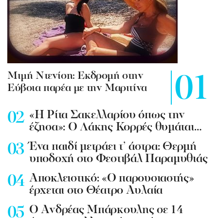
Mιμή Ντενίση: Εκδρομή στην
Εύβοια παρέα με την Μαριτίνα
«Η Ρίτα Σακελλαρίου όπως την
έζησα»: Ο Λάκης Κορρές θυμάται…
Ένα παιδί μετράει τ’ άστρα: Θερμή
υποδοχή στο Φεστιβάλ Παραμυθιάς
Aποκλειστικό: «Ο παρουσιαστής»
έρχεται στο Θέατρο Αυλαία
Ο Ανδρέας Μπάρκουλης σε 14