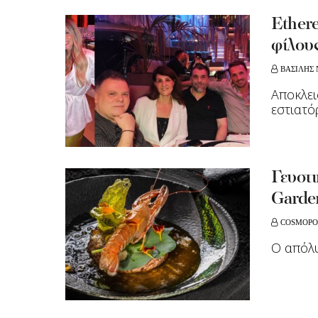
Ethere
φίλου
ΒΑΣΙΛΗΣ 
Αποκλει
εστιατ
Γευστι
Garde
COSMOPO
O απόλ