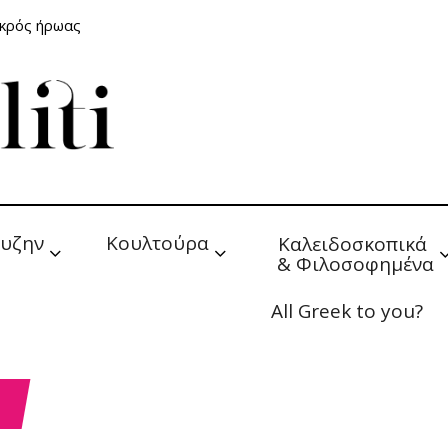
ικρός ήρωας
υζην
Κουλτούρα
Καλειδοσκοπικά 
& Φιλοσοφημένα
All Greek to you?