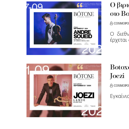
O βιρτ
στο B
COSMOPO
Ο διεθν
έρχεται
Botoxe
Joezi
COSMOPO
Εγκαίνια