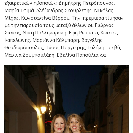
εξαιρετικών ηθοποιών: Δημήτρης Πετρόπουλος,
Μαρία Τσιμά, Αλέξανδρος Σκουρλέτης, Νικόλας
Μίχας, Κωνσταντίνα Βέρρου. Την πρεμιέρα τίμησαν
με την παρουσία τους μεταξύ άλλων οι: Γιώργος
Σίσκος, Νίκη Παλληκαράκη, Έφη Ρευματά, Κωστής
Καπελώνης, Μαριάννα Κάλμπαρη, Βαγγέλης
Θεοδωρόπουλος, Τάσος Πυργιέρης, Γαλήνη Τσεβά,
Μανίνα Ζουμπουλάκη, Εβελίνα Παπούλια κ.α.