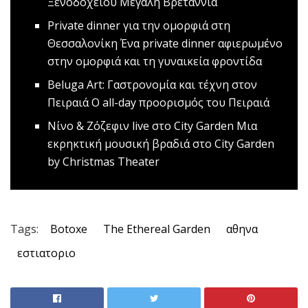
Ξενοδοχείου Μεγάλη Βρεταννία
Ρrivate dinner για την ομορφιά στη
Θεσσαλονίκη
Ένα private dinner αφιερωμένο
στην ομορφιά και τη γυναικεία φροντίδα
Beluga Art: Γαστρονομία και τέχνη στον
Πειραιά
Ο all-day προορισμός του Πειραιά
Nίνο & Ζόζεφιν live στο City Garden
Mια
εκρηκτική μουσική βραδιά στο City Garden
by Christmas Theater
Tags:
Botoxe
The Ethereal Garden
αθηνα
εστιατοριο