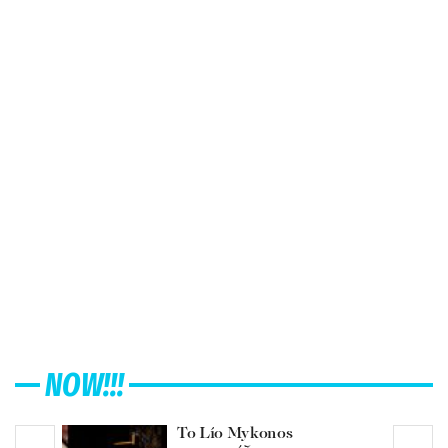
NOW!!!
Το Lío Mykonos