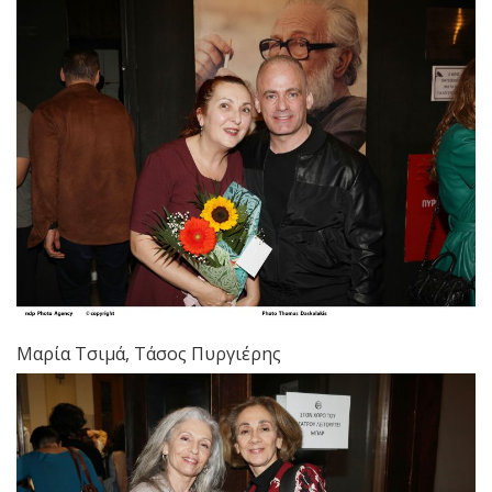
Μαρία Τσιμά, Τάσος Πυργιέρης