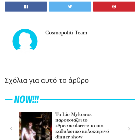
Cosmopoliti Team
Σχόλια για αυτό το άρθρο
NOW!!!
Το Lío Mykonos
παρουσιάζει το
«Spectacularrr»: το πιο
καθηλωτικό καλοκαιρινό
dinner show