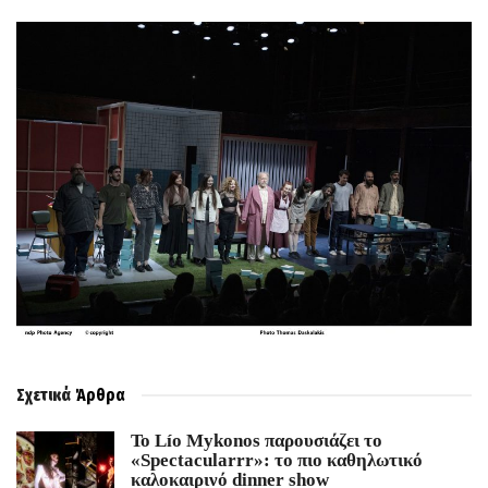
Σχετικά
Άρθρα
Το Lío Mykonos παρουσιάζει το
«Spectacularrr»: το πιο καθηλωτικό
καλοκαιρινό dinner show