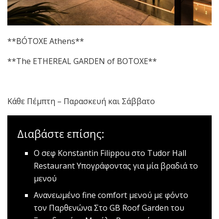
**ΒÓTOXE Athens**
**The ETHEREAL GARDEN of BOTOXE**
Κάθε Πέμπτη – Παρασκευή και Σάββατο
Διαβάστε επίσης:
Ο σεφ Konstantin Filippou στο Tudor Hall
Restaurant
Υπογράφοντας για μία βραδιά το
μενού
Ανανεωμένο fine comfort μενού με φόντο
τον Παρθενώνα
Στο GB Roof Garden του