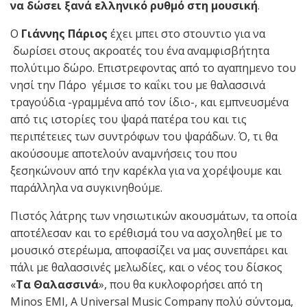
να δώσει ξανά ελληνικό ρυθμό στη μουσική
.
Ο
Γιάννης Πάριος
έχει μπει στο στουντιο για να
δωρίσει στους ακροατές του ένα αναμφισβήτητα
πολύτιμο δώρο. Επιστρεφοντας από το αγαπημενο του
νησί την Πάρο
γέμισε το καΐκι του με θαλασσινά
τραγούδια -γραμμένα από τον ίδιο-, και εμπνευσμένα
από τις ιστορίες του ψαρά πατέρα του και τις
περιπέτειες των συντρόφων του ψαράδων. Ό, τι θα
ακούσουμε αποτελούν αναμνήσεις του που
ξεσηκώνουν από την καρέκλα για να χορέψουμε και
παράλληλα να συγκινηθούμε.
Πιστός λάτρης των νησιωτικών ακουσμάτων, τα οποία
αποτέλεσαν και το ερέθισμά του να ασχοληθεί με το
μουσικό στερέωμα, αποφασίζει να μας συνεπάρει και
πάλι με θαλασσινές μελωδίες, και ο νέος του δίσκος
«
Τα Θαλασσινά
», που θα κυκλοφορήσει από τη
Minos EMI, A Universal Music Company πολύ σύντομα,