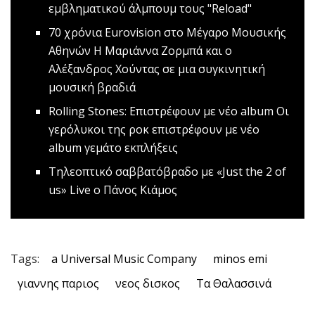
εμβληματικού άλμπουμ τους "Reload"
70 χρόνια Eurovision στο Μέγαρο Μουσικής
Αθηνών
Η Μαριάννα Ζορμπά και ο
Αλέξανδρος Χούντας σε μια συγκινητική
μουσική βραδιά
Rolling Stones: Επιστρέφουν με νέο album
Οι
γερόλυκοι της ροκ επιστρέφουν με νέο
album γεμάτο εκπλήξεις
Τηλεοπτικό σαββατόβραδο με «Just the 2 of
us»
Live o Πάνος Κιάμος
Tags:
a Universal Music Company
minos emi
γιαννης παριος
νεος δισκος
Τα Θαλασσινά