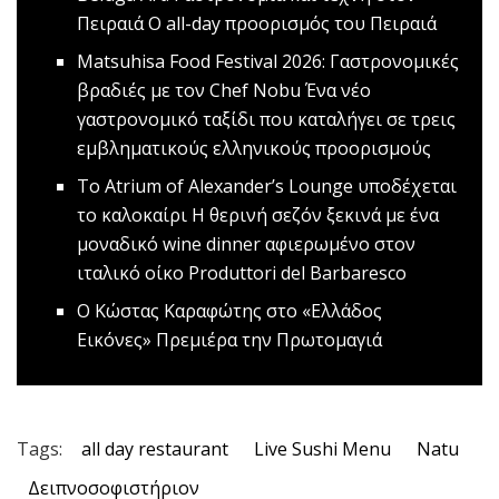
Πειραιά
Ο all-day προορισμός του Πειραιά
Matsuhisa Food Festival 2026: Γαστρονομικές
βραδιές με τον Chef Nobu
Ένα νέο
γαστρονομικό ταξίδι που καταλήγει σε τρεις
εμβληματικούς ελληνικούς προορισμούς
To Atrium of Alexander’s Lounge υποδέχεται
το καλοκαίρι
Η θερινή σεζόν ξεκινά με ένα
μοναδικό wine dinner αφιερωμένο στον
ιταλικό οίκο Produttori del Barbaresco
Ο Κώστας Καραφώτης στο «Ελλάδος
Εικόνες»
Πρεμιέρα την Πρωτομαγιά
Tags:
all day restaurant
Live Sushi Menu
Natu
Δειπνοσοφιστήριον