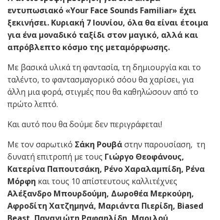
εντυπωσιακό «
Your Face Sounds Familiar
» έχει
ξεκινήσει. Κυριακή 7 Ιουνίου, όλα θα είναι έτοιμα
για ένα μοναδικό ταξίδι στον μαγικό, αλλά και
απρόβλεπτο κόσμο της μεταμόρφωσης.
Με βασικά υλικά τη φαντασία, τη δημιουργία και το
ταλέντο, το φαντασμαγορικό σόου θα χαρίσει, για
άλλη μια φορά, στιγμές που θα καθηλώσουν από το
πρώτο λεπτό.
Και αυτό που θα δούμε δεν περιγράφεται!
Με τον σαρωτικό
Σάκη Ρουβά
στην παρουσίαση, τη
δυνατή επιτροπή με τους
Γιώργο Θεοφάνους,
Κατερίνα Παπουτσάκη, Ρένο Χαραλαμπίδη, Ρένα
Μόρφη
και τους 10 απίστευτους καλλιτέχνες
Αλέξανδρο Μπουρδούμη, Δωροθέα Μερκούρη,
Αφροδίτη Χατζημηνά, Μαριάντα Πιερίδη,
Biased
Beast
, Παναγιώτη Ραφαηλίδη, Μαριλού