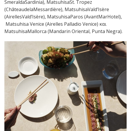
SmeraldaSardinia), MatsuhisaSt. Tropez
(ChâteaudelaMessardière), MatsuhisaVald’Isère
(AirellesVald’Isère), MatsuhisaParos (AvantMarHotel),
Matsuhisa Venice (Airelles Palladio Venice) και
MatsuhisaMallorca (Mandarin Oriental, Punta Negra).