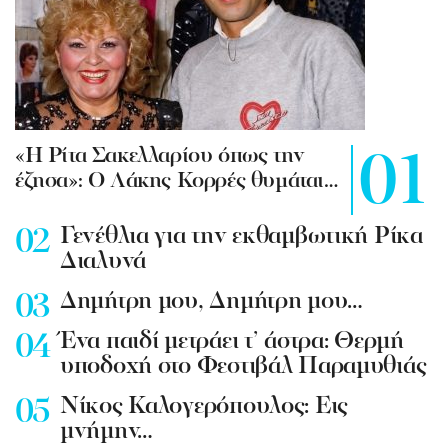
«Η Ρίτα Σακελλαρίου όπως την
έζησα»: Ο Λάκης Κορρές θυμάται…
Γενέθλια για την εκθαμβωτική Ρίκα
Διαλυνά
Δημήτρη μου, Δημήτρη μου…
Ένα παιδί μετράει τ’ άστρα: Θερμή
υποδοχή στο Φεστιβάλ Παραμυθιάς
Νίκος Καλογερόπουλος: Εις
μνήμην…