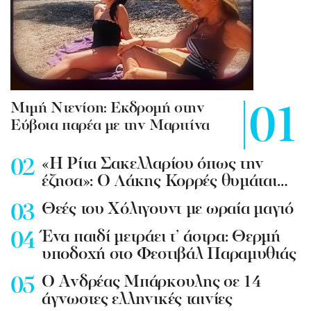
Mιμή Ντενίση: Εκδρομή στην
Εύβοια παρέα με την Μαριτίνα
«Η Ρίτα Σακελλαρίου όπως την
έζησα»: Ο Λάκης Κορρές θυμάται…
Θεές του Χόλιγουντ με ωραία μαγιό
Ένα παιδί μετράει τ’ άστρα: Θερμή
υποδοχή στο Φεστιβάλ Παραμυθιάς
Ο Ανδρέας Μπάρκουλης σε 14
άγνωστες ελληνικές ταινίες