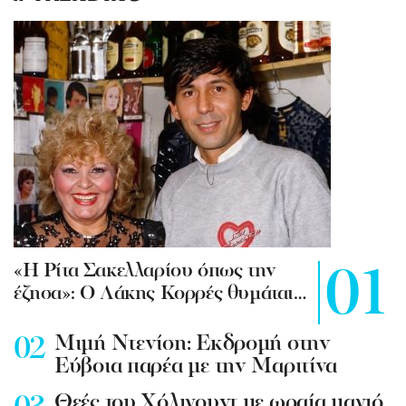
«Η Ρίτα Σακελλαρίου όπως την
έζησα»: Ο Λάκης Κορρές θυμάται…
Mιμή Ντενίση: Εκδρομή στην
Εύβοια παρέα με την Μαριτίνα
Θεές του Χόλιγουντ με ωραία μαγιό