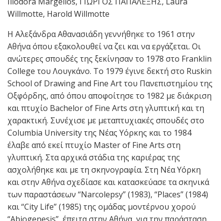
Iliodora Margellos, ΓΙΩΡΓΟΣ ΠΑΠΑΛΕΞΗΣ, Laura
Willmotte, Harold Willmotte
Η Αλεξάνδρα Αθανασιάδη γεννήθηκε το 1961 στην
Αθήνα όπου εξακολουθεί να ζει και να εργάζεται. Οι
ανώτερες σπουδές της ξεκίνησαν το 1978 στο Franklin
College του Λουγκάνο. Το 1979 έγινε δεκτή στο Ruskin
School of Drawing and Fine Art του Πανεπιστημίου της
Οξφόρδης, από όπου αποφοίτησε το 1982 με διάκριση
και πτυχίο Bachelor of Fine Arts στη γλυπτική και τη
χαρακτική. Συνέχισε με μεταπτυχιακές σπουδές στο
Columbia University της Νέας Υόρκης και το 1984
έλαβε από εκεί πτυχίο Master of Fine Arts στη
γλυπτική. Στα αρχικά στάδια της καριέρας της
ασχολήθηκε και με τη σκηνογραφία. Στη Νέα Υόρκη
και στην Αθήνα σχεδίασε και κατασκεύασε τα σκηνικά
των παραστάσεων “Narcolepsy” (1983), “Places” (1984)
και “City Life” (1985) της ομάδας μοντέρνου χορού
“Abiogenesis”, έπειτα στην Αθήνα, για την παράσταση