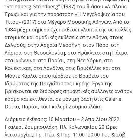
“Strindberg-Strindberg” (1987) του θιάσου «Διπλούς
Έρως» και για την παράσταση «Η Μεγαλοψυχία του
Τίτου» (2017) στο Μέγαρο Μουσικής Αθηνών. Από το
1984 μέχρι σήμερα έχει εκθέσει γλυπτά της σε πολλές
ατομικές και ομαδικές εκθέσεις στην Αθήνα, στους
Δελφούς, στην Αρχαία Μεσσήνη, στον Πόρο, στη
Λάρισα, στη Θεσσαλονίκη, στο Ηράκλειο, στη Πάτμο,
στα Ιωάννινα, στο Παρίσι, στη Νέα Υόρκη, στο
Κονέκτικατ, στο Λονδίνο, στις Βρυξέλλες και στο
Μόντε Κάρλο, όπου κέρδισε το Βραβείο του
Ιδρύματος της Πριγκίπισσας Γκρέης. Έργα της
βρίσκονται σε διάφορες σημαντικές συλλογές ανά τον
κόσμο και εκτίθενται σε μόνιμη βάση στις Galerie
Dutko, Παρίσι, και Γκαλερί Ζουμπουλάκη.
Διάρκεια έκθεσης: 10 Μαρτίου – 2 Απριλίου 2022
Γκαλερί Ζουμπουλάκη, Πλ. Κολωνακίου 20 Ώρες
λειτουργίας: Τρ., Πέμ. & Παρ. 11.00 -20.00 Τετ. & Σάβ.