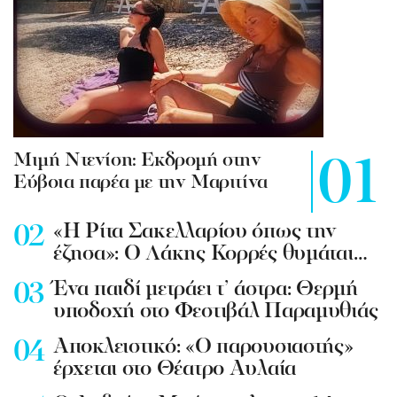
Mιμή Ντενίση: Εκδρομή στην
Εύβοια παρέα με την Μαριτίνα
«Η Ρίτα Σακελλαρίου όπως την
έζησα»: Ο Λάκης Κορρές θυμάται…
Ένα παιδί μετράει τ’ άστρα: Θερμή
υποδοχή στο Φεστιβάλ Παραμυθιάς
Aποκλειστικό: «Ο παρουσιαστής»
έρχεται στο Θέατρο Αυλαία