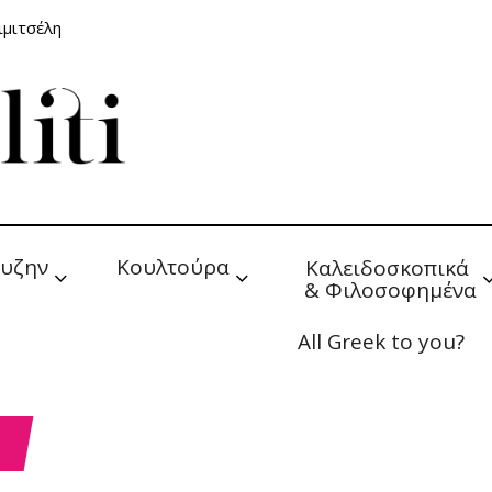
ιμιτσέλη
υζην
Κουλτούρα
Καλειδοσκοπικά 
& Φιλοσοφημένα
All Greek to you?