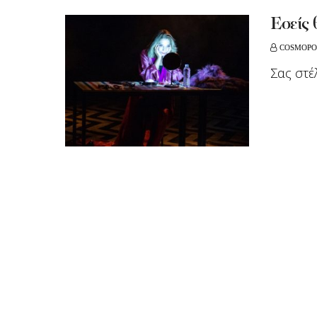
Εσείς 
COSMOPO
Σας στέ