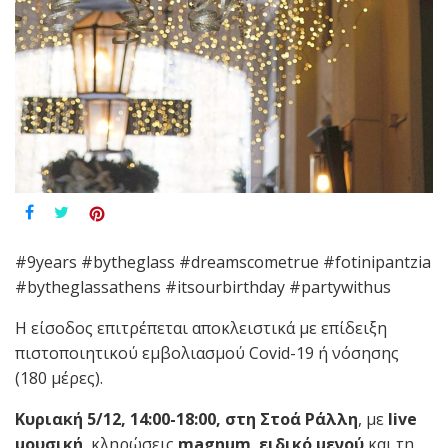
#9years #bytheglass #dreamscometrue #fotinipantzia
#bytheglassathens #itsourbirthday #partywithus
Η είσοδος επιτρέπεται αποκλειστικά με επίδειξη
πιστοποιητικού εμβολιασμού Covid-19 ή νόσησης
(180 μέρες).
Κυριακή 5/12, 14:00-18:00, στη Στοά Ράλλη
, με
live
μουσική
, κληρώσεις
magnum
,
ειδικό μενού
και τη