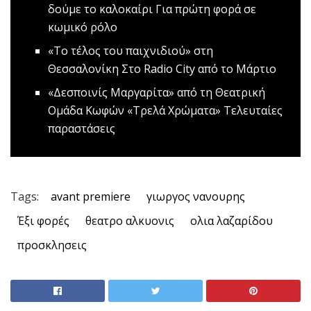
δούμε το καλοκαίρι
Για πρώτη φορά σε
κωμικό ρόλο
«To τέλος του παιχνιδιού» στη
Θεσσαλονίκη
Στο Radio City από το Μάρτιο
«Δεσποινίς Μαργαρίτα» από τη Θεατρική
Ομάδα Κωφών «Τρελά Χρώματα»
Τελευταίες
παραστάσεις
Tags:
avant premiere
γιωργος νανουρης
Έξι φορές
θεατρο αλκυονις
ολια λαζαρίδου
προσκλησεις