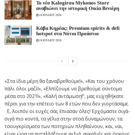
Το νέο Kalogirou Mykonos Store
αναβιώνει την ιστορική Οικία Βενιέρη
24 ΙΟΥΛΙΟΥ 2026
Κάβα Κηρέας: Premium spirits & deli
hotspot στα Νότια Προάστια
24 ΙΟΥΛΙΟΥ 2026
«Στα ίδια μέρη θα ξαναβρεθούμε!», «Και του χρόνου
πάλι όλοι μαζί!», «Ελπίζουμε να βρεθούμε σύντομα
μέσα στο 2021!», «Καλή αντάμωση!”, μας ευχηθήκατε
πέρσι για την επέτειο των 8 ετών που δεν γιορτάσαμε.
Ε, λοιπόν οι ευχές σας έπιασαν όλες! Ερχόμαστε σιγά-
σιγά πιο κοντά, τα γέλια στην στοά δυναμώνουν, τα
τσουγκρίσματα των ποτηριών πληθαίνουν, και, ναι,
είναι ώρα να ανταλλάξουμε φιλιά, αγκαλιές και όρκους