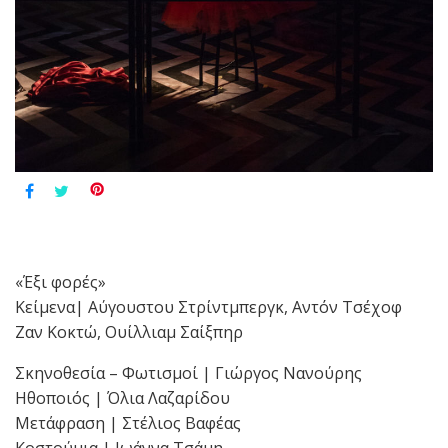
«Έξι φορές»
Κείμενα| Αύγουστου Στρίντμπεργκ, Αντόν Τσέχοφ
Ζαν Κοκτώ, Ουίλλιαμ Σαίξπηρ
Σκηνοθεσία – Φωτισμοί | Γιώργος Νανούρης
Ηθοποιός | Όλια Λαζαρίδου
Μετάφραση | Στέλιος Βαφέας
Κοστούμια | Ιωάννα Τσάμη