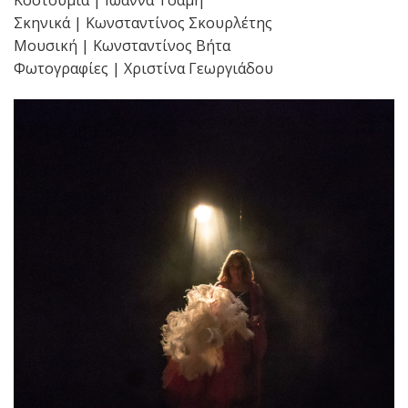
Σκηνικά | Κωνσταντίνος Σκουρλέτης
Μουσική | Κωνσταντίνος Βήτα
Φωτογραφίες | Χριστίνα Γεωργιάδου