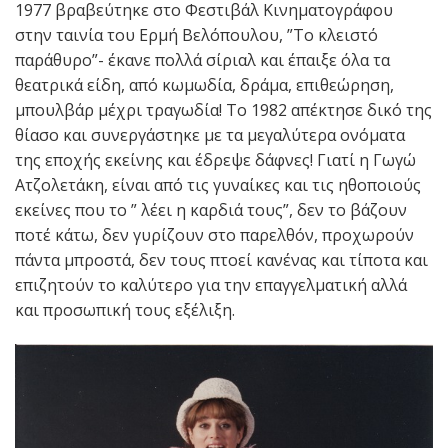
1977 βραβεύτηκε στο Φεστιβάλ Κινηματογράφου
στην ταινία του Ερμή Βελόπουλου, ”Το κλειστό
παράθυρο”- έκανε πολλά σίριαλ και έπαιξε όλα τα
θεατρικά είδη, από κωμωδία, δράμα, επιθεώρηση,
μπουλβάρ μέχρι τραγωδία! Το 1982 απέκτησε δικό της
θίασο και συνεργάστηκε με τα μεγαλύτερα ονόματα
της εποχής εκείνης και έδρεψε δάφνες! Γιατί η Γωγώ
Ατζολετάκη, είναι από τις γυναίκες και τις ηθοποιούς
εκείνες που το ” λέει η καρδιά τους”, δεν το βάζουν
ποτέ κάτω, δεν γυρίζουν στο παρελθόν, προχωρούν
πάντα μπροστά, δεν τους πτοεί κανένας και τίποτα και
επιζητούν το καλύτερο για την επαγγελματική αλλά
και προσωπική τους εξέλιξη.