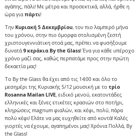
αγάπης, πάλι! Με μέτρα και προσεκτικά, αλλά, ήρθε η
ώρα για
πάρτι
!
Την
Κυριακή 5 Δεκεμβρίου
, τον πιο λαμπερό μήνα
του χρόνου, στην πιο όμορφα στολισμένη ζεστή
χριστουγεννιάτικη στοά μας, πρέπει να φυσήξουμε
δυνατά
9 κεράκια
By
the
Glass
! Ένα για κάθε υπέροχο
χρόνο μαζί σας, καθώς περπατάμε προς στην πρώτη
δεκαετία μας!
Το By the Glass θα έχει από τις 14:00 και όλο το
μεσημέρι της Κυριακής 5/12 μουσική με το
τρίο
Rosanna
Mailan
LIVE
, ειδικό μενού, εκατοντάδες
ελληνικές και ξένες ετικέτες κρασιών στο ποτήρι,
κληρώσεις magnum φιαλών, και κέφι, πολύ, πάρα
πολύ κέφι! Ελάτε να μας ευχηθείτε από κοντά! Καλές
γιορτές να έχουμε, αγαπημένοι μας! Χρόνια Πολλά, By
the Glass!