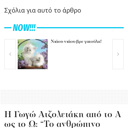
Σχόλια για αυτό το άρθρο
NOW!!!
Νιάου νιάου βρε γατούλα!
H Γωγώ Ατζολετάκη από το Α
ως το Ω: “Το ανθρώπινο