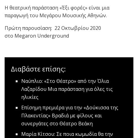
Η θεατρική παράσταση «Έξι φορές» είναι μια
παραγωγή του Μεγάρου Μουσικής Αθηνών.
Πρώτη παρουσίαση: 22 Οκτωβρίου 2020
στο Megaron Underground
Διαβάστε επίσης:
Ναύπλιο: «Στο Θέατρο» από την Όλια
Λαζαρίδου
Μια παράσταση για όλες τις
ηλικίες
Επίσημη πρεμιέρα για την «Δούκισσα της
Πλακεντίας»
Βραδιά με φίλους και
συνεργάτες στο Θέατρο Βεάκη
Μαρία Κίτσου: Σε ποια κωμωδία θα την