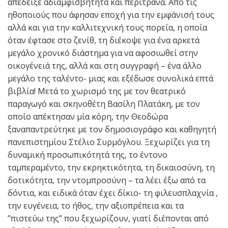
απέδειξε αδιαμφισβήτητα και περίτρανα. Από τις
ηθοποιούς που άφησαν εποχή για την εμφάνισή τους
αλλά και για την καλλιτεχνική τους πορεία, η οποία
όταν έφτασε στο ζενίθ, τη διέκοψε για ένα αρκετά
μεγάλο χρονικό διάστημα για να αφοσιωθεί στην
οικογένειά της, αλλά και στη συγγραφή – ένα άλλο
μεγάλο της ταλέντο- μιας και εξέδωσε συνολικά επτά
βιβλία! Μετά το χωρισμό της με τον θεατρικό
παραγωγό και σκηνοθέτη Βασίλη Πλατάκη, με τον
οποίο απέκτησαν μία κόρη, την Θεοδώρα
ξαναπαντρεύτηκε με τον δημοσιογράφο και καθηγητή
πανεπιστημίου Στέλιο Συρμόγλου. Ξεχωρίζει για τη
δυναμική προσωπικότητά της, το έντονο
ταμπεραμέντο, την εκρηκτικότητα, τη δικαιοσύνη, τη
δοτικότητα, την ντομπροσύνη – τα λέει έξω από τα
δόντια, και ειδικά όταν έχει δίκιο- τη φιλευσπλαχνία ,
την ευγένεια, το ήθος, την αξιοπρέπεια και τα
”πιστεύω της” που ξεχωρίζουν, γιατί διέπονται από