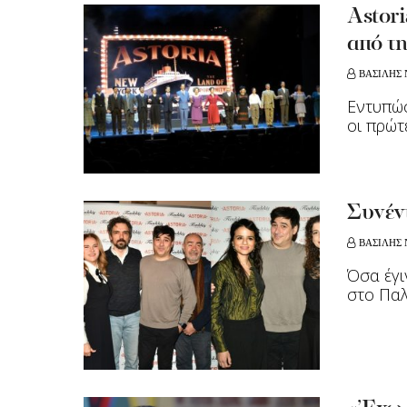
Αstor
από τη
ΒΑΣΙΛΗΣ 
Εντυπώσ
οι πρώτ
Συνέν
ΒΑΣΙΛΗΣ 
Όσα έγι
στο Πα