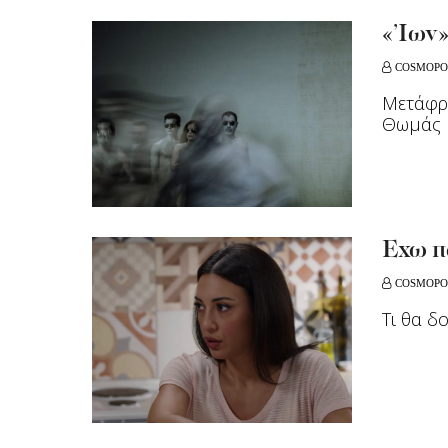
«’Ιων
COSMOPO
Μετάφρα
Θωμάς 
Έχω πα
COSMOPO
Τι θα δ