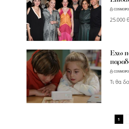
Επίδα
COSMOPO
25.000 
Έχω πα
παραδ
COSMOPO
Tι θα δ
1