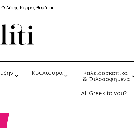
: Ο Λάκης Κορρές θυμάται…
υζην
Κουλτούρα
Καλειδοσκοπικά 
& Φιλοσοφημένα
All Greek to you?