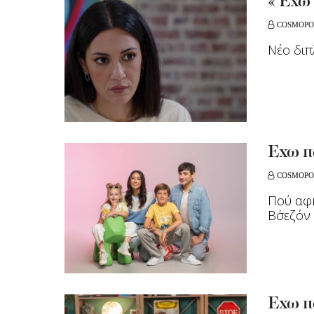
«’Εχω 
COSMOPO
Νέο διπ
Έχω πα
COSMOPO
Πού αφή
Β΄σεζόν
Έχω πα