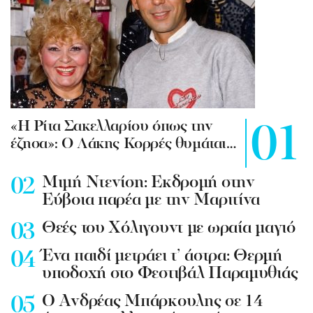
«Η Ρίτα Σακελλαρίου όπως την
έζησα»: Ο Λάκης Κορρές θυμάται…
Mιμή Ντενίση: Εκδρομή στην
Εύβοια παρέα με την Μαριτίνα
Θεές του Χόλιγουντ με ωραία μαγιό
Ένα παιδί μετράει τ’ άστρα: Θερμή
υποδοχή στο Φεστιβάλ Παραμυθιάς
Ο Ανδρέας Μπάρκουλης σε 14